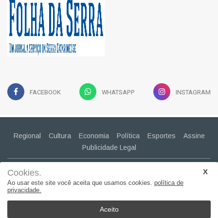
FACEBOOK
WHATSAPP
INSTAGRAM
Regional
Cultura
Economia
Política
Esportes
Assine
Publicidade Legal
CONTATO
(49) 99943-2030
Cookies.
claudiapavao@yahoo.com.br
Ao usar este site você aceita que usamos cookies.
política de
privacidade.
© 2022, Suita Sistemas. Todos os direitos reservados..
Aceito