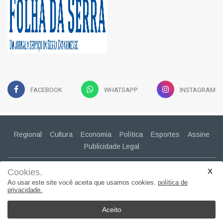
FACEBOOK
WHATSAPP
INSTAGRAM
Regional
Cultura
Economia
Política
Esportes
Assine
Publicidade Legal
CONTATO
(49) 99943-2030
Cookies.
claudiapavao@yahoo.com.br
Ao usar este site você aceita que usamos cookies.
política de
privacidade.
© 2022, Suita Sistemas. Todos os direitos reservados..
Aceito