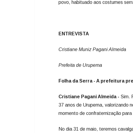
Cristiane Muniz Pagani Almeida
Prefeita de Urupema
Folha da Serra - A prefeitura 
Cristiane Pagani Almeida -
Sim. 
37 anos de Urupema, valorizando n
momento de confraternização para t
No dia 31 de maio, teremos cavalg
show no Centro de Eventos de Uru
prometem animar toda a região. É u
famílias urupemenses e receber os 
Como a senhora avalia a situaçã