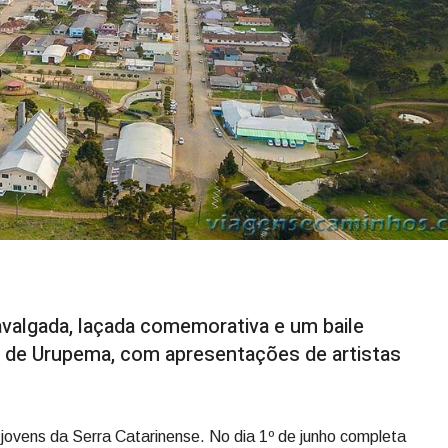
avalgada, laçada comemorativa e um baile
 de Urupema, com apresentações de artistas
ovens da Serra Catarinense. No dia 1º de junho completa
tica, antes pertencia a São Joaquim, e já conseguiu
te nos meses mais frios do ano. Com 1.425 metros de
ais fria do Brasil. O reconhecimento veio por meio da Lei
s aferidas oficialmente pela Epagri.