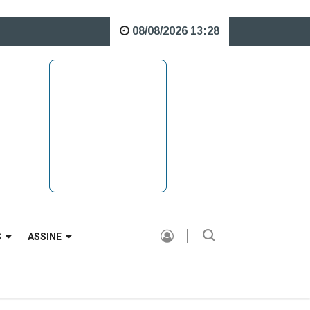
08/08/2026 13:28
re o Rio Caveiras está interditada para veículos pesados |
S
ASSINE