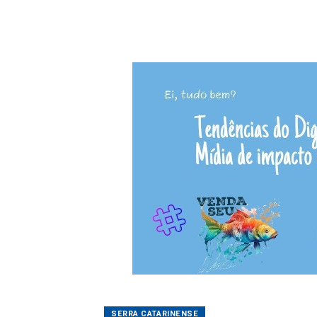
SERRA CATARINENSE
Urupema comemora
31/05/2026 07:50
Mauro M