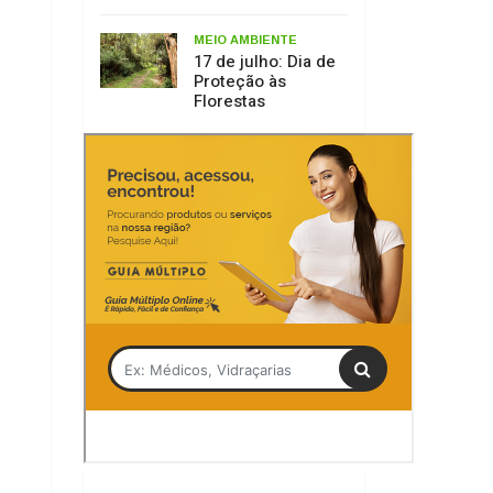
Tag
Serra Catarinense
Urupema
Epagri
Folha da Serra