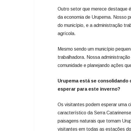
Mesmo sendo um município pequeno
trabalhadora. Nossa administração
comunidade e planejando ações que 
Urupema está se consolidando c
esperar para este inverno?
Os visitantes podem esperar uma c
característico da Serra Catarinense
paisagens naturais que tornam Uru
visitantes em todas as estações do
O turismo também vive um momento
do turismo de inverno, o município
birdwatching, que cresce a cada ano
dos Papagaios já se consolidou co