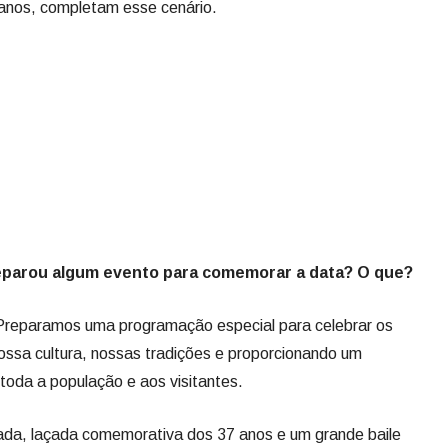
preparou algum evento para comemorar a data? O que?
Preparamos uma programação especial para celebrar os
ossa cultura, nossas tradições e proporcionando um
oda a população e aos visitantes.
ada, laçada comemorativa dos 37 anos e um grande baile
pema, com apresentações de artistas e bandas que
ma festa pensada com muito carinho para reunir as
turistas que escolhem nossa cidade.
o atual do município?