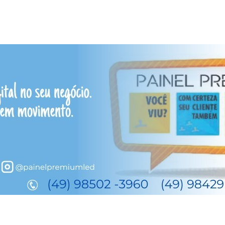
 37 anos de emancipação
aciel