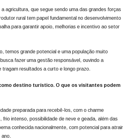
, temos grande potencial e uma população muito
 busca fazer uma gestão responsável, ouvindo a
tragam resultados a curto e longo prazo.
omo destino turístico. O que os visitantes podem
idade preparada para recebê-los, com o charme
, frio intenso, possibilidade de neve e geada, além das
pema conhecida nacionalmente, com potencial para atrair
 ano.
 muito importante em Urupema. Além do fortalecimento
 vem se destacando no turismo de observação de aves, o
 e atrai visitantes de diversas regiões do país. O Festival
mo um dos grandes eventos do município e, em sua edição