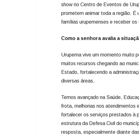
Urupema vive um momento muito po
muitos recursos chegando ao municí
Estado, fortalecendo a administraç
diversas áreas.
Temos avançado na Saúde, Educação
frota, melhorias nos atendimentos 
fortalecer os serviços prestados 
estrutura da Defesa Civil do munic
resposta, especialmente diante das 
Outro setor que merece destaque é
da economia de Urupema. Nosso pro
do município, e a administração trab
agrícola.