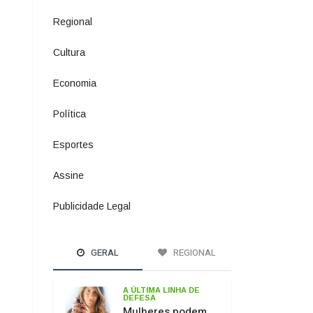
Política
1073
Esportes
615
Assine
4
Publicidade Legal
11
GERAL
REGIONAL
A ÚLTIMA LINHA DE
DEFESA
Mulheres podem
comprar e usar
spray de pimenta
para defesa
pessoal
PASSO DOS
FERNANDES
Ponte sobre o Rio