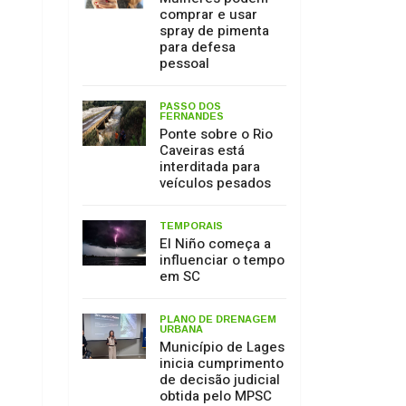
Caveiras está
interditada para
veículos pesados
TEMPORAIS
El Niño começa a
influenciar o tempo
em SC
PLANO DE DRENAGEM
URBANA
Município de Lages
inicia cumprimento
de decisão judicial
obtida pelo MPSC
MEIO AMBIENTE
17 de julho: Dia de
Proteção às
Florestas