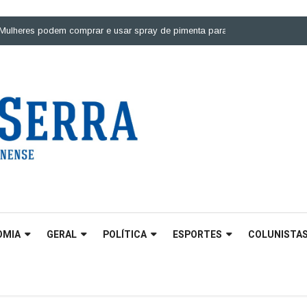
es podem comprar e usar spray de pimenta para defesa pessoal |
Ponte sob
OMIA
GERAL
POLÍTICA
ESPORTES
COLUNISTA