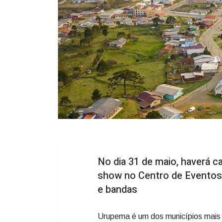
No dia 31 de maio, haverá c
show no Centro de Eventos
e bandas
Urupema é um dos municípios mais j
apenas 37 anos de emancipação polí
notoriedade nacional, principalmen
altitude, a cidade é considerada a m
14.255/21 com base em temperatura