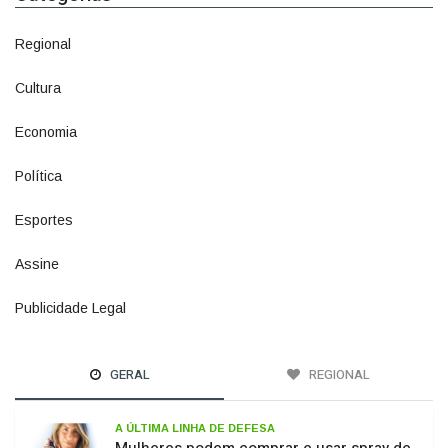
Regional
1500
Cultura
941
Economia
1380
Política
1073
Esportes
615
Assine
4
Publicidade Legal
11
GERAL
REGIONAL
A ÚLTIMA LINHA DE DEFESA
Mulheres podem comprar e usar spray de
pimenta para defesa pessoal