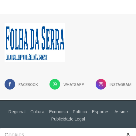
FACEBOOK
WHATSAPP
INSTAGRAM
Regional
Cultura
Economia
Política
Esportes
Assine
Publicidade Legal
CONTATO
(49) 99943-2030
Cookies.