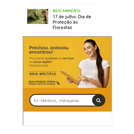
Tag
Nilton Wolff
Lages
O Goleador
Serra Catarinense