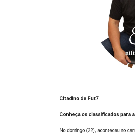
Citadino de Fut7
Conheça os classificados para a
No domingo (22), aconteceu no camp
Citadino Zanoello 2025.
O primeiro a se classificar foi o N
4x0, com gols de Bruno Eduardo, G
Depois foi a vez de um dos estreant