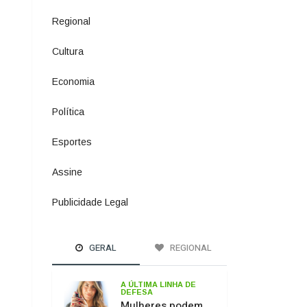
Política
1073
Esportes
615
Assine
2
Publicidade Legal
11
GERAL
REGIONAL
A ÚLTIMA LINHA DE
DEFESA
Mulheres podem
comprar e usar
spray de pimenta
para defesa
pessoal
PASSO DOS
FERNANDES
Ponte sobre o Rio