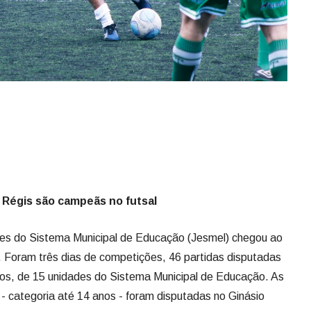
 Régis são campeãs no futsal
res do Sistema Municipal de Educação (Jesmel) chegou ao
). Foram três dias de competições, 46 partidas disputadas
dos, de 15 unidades do Sistema Municipal de Educação. As
o - categoria até 14 anos - foram disputadas no Ginásio
a, e reservaram momentos de competição com emoção.
icipal de Educação Básica (Emeb) Santa Helena dominou a
ana Schmitt por 3 a 0. A Escola Municipal de Educação
nha completou o pódio feminino, conquistando o 3º lugar.