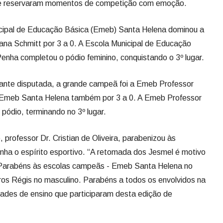
ante disputada, a grande campeã foi a Emeb Professor
a Emeb Santa Helena também por 3 a 0. A Emeb Professor
ódio, terminando no 3º lugar.
 professor Dr. Cristian de Oliveira, parabenizou às
nha o espírito esportivo. “A retomada dos Jesmel é motivo
 Parabéns às escolas campeãs - Emeb Santa Helena no
ros Régis no masculino. Parabéns a todos os envolvidos na
ades de ensino que participaram desta edição de
icipal de Esportes (FME), Tyrone Machado, valoriza a
ducação física no torneio e afirma a intenção de acrescer
dições. “Gostaria de parabenizar a todos os meus colegas
ários deles participaram desta edição. Venho de um longo
muito, muito bacana participar dos Jesmel levando os