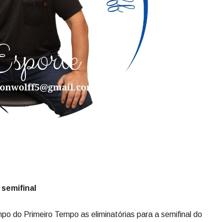
 semifinal
o do Primeiro Tempo as eliminatórias para a semifinal do
acional, que venceu o União, atual campeão lageano, por
ui Córdova e Renan Souza (2).
es na competição, o Juventude, a se classificar. O time