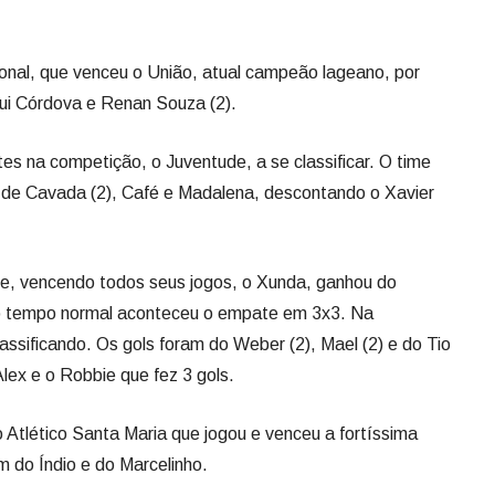
 de Cavada (2), Café e Madalena, descontando o Xavier
se, vencendo todos seus jogos, o Xunda, ganhou do
 o tempo normal aconteceu o empate em 3x3. Na
assificando. Os gols foram do Weber (2), Mael (2) e do Tio
lex e o Robbie que fez 3 gols.
 o Atlético Santa Maria que jogou e venceu a fortíssima
m do Índio e do Marcelinho.
nidos para a semifinal do Citadino. Na primeira partida,
e o segundo confronto será entre Xunda x Atlético Santa
erem seus jogos estarão na grande final do campeonato.