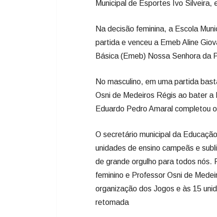
No masculino, em uma partida bast
Osni de Medeiros Régis ao bater 
Eduardo Pedro Amaral completou o p
O secretário municipal da Educação,
unidades de ensino campeãs e subli
de grande orgulho para todos nós.
feminino e Professor Osni de Medei
organização dos Jogos e às 15 unid
retomada
O superintendente da Fundação Mun
participação dos profissionais de e
outras modalidades nas próximas e
profissionais de educação física, v
tempo de atuação em escolas. Era 