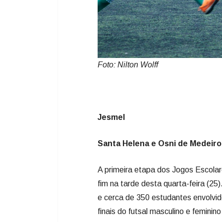
Jesmel
Santa Helena e Osni de Medeiro
A primeira etapa dos Jogos Escola
fim na tarde desta quarta-feira (25
e cerca de 350 estudantes envolvi
finais do futsal masculino e feminin
Municipal de Esportes Ivo Silveir
Na decisão feminina, a Escola Mun
partida e venceu a Emeb Aline Giov
Básica (Emeb) Nossa Senhora da Pe