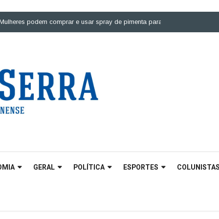
es podem comprar e usar spray de pimenta para defesa pessoal |
Ponte so
OMIA
GERAL
POLÍTICA
ESPORTES
COLUNISTA