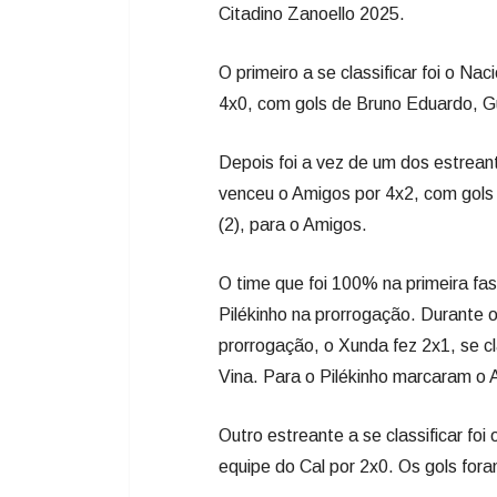
venceu o Amigos por 4x2, com gols
(2), para o Amigos.
O time que foi 100% na primeira fa
Pilékinho na prorrogação. Durante
prorrogação, o Xunda fez 2x1, se cl
Vina. Para o Pilékinho marcaram o A
Outro estreante a se classificar foi
equipe do Cal por 2x0. Os gols fora
Com isso, os confrontos ficaram defi
jogam Nacional x Juventude, às 9h 
Maria, às 10h. As equipes que venc