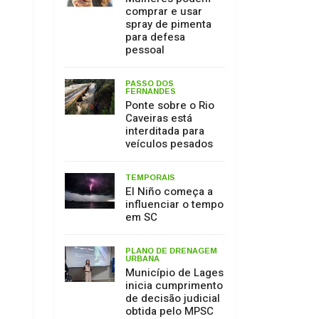
Caveiras está
interditada para
veículos pesados
TEMPORAIS
El Niño começa a
influenciar o tempo
em SC
PLANO DE DRENAGEM
URBANA
Município de Lages
inicia cumprimento
de decisão judicial
obtida pelo MPSC
MEIO AMBIENTE
17 de julho: Dia de
Proteção às
Florestas