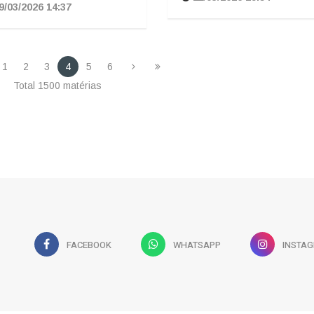
9/03/2026 14:37
1
2
3
4
5
6
Total 1500 matérias
FACEBOOK
WHATSAPP
INSTA