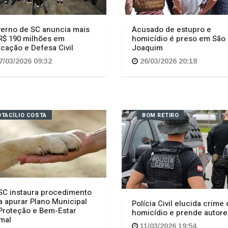
erno de SC anuncia mais
Acusado de estupro e
R$ 190 milhões em
homicídio é preso em São
cação e Defesa Civil
Joaquim
7/03/2026 09:32
26/03/2026 20:18
OTACÍLIO COSTA
BOM RETIRO
C instaura procedimento
a apurar Plano Municipal
Polícia Civil elucida crime
Proteção e Bem-Estar
homicídio e prende autore
mal
11/03/2026 19:54