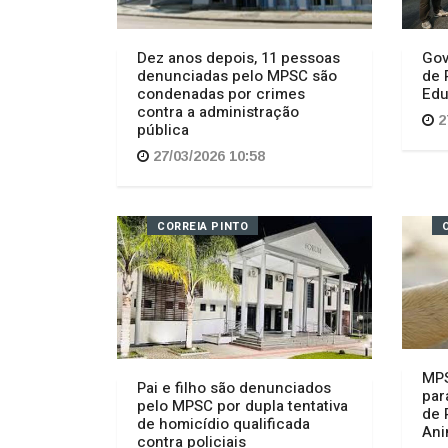
Dez anos depois, 11 pessoas
Gov
denunciadas pelo MPSC são
de 
condenadas por crimes
Edu
contra a administração
2
pública
27/03/2026 10:58
CORREIA PINTO
MPS
Pai e filho são denunciados
par
pelo MPSC por dupla tentativa
de 
de homicídio qualificada
Ani
contra policiais