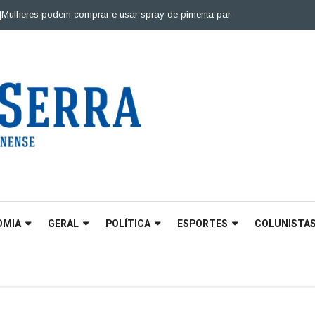
eres podem comprar e usar spray de pimenta para defesa pessoal |
Ponte 
OMIA
GERAL
POLÍTICA
ESPORTES
COLUNISTA