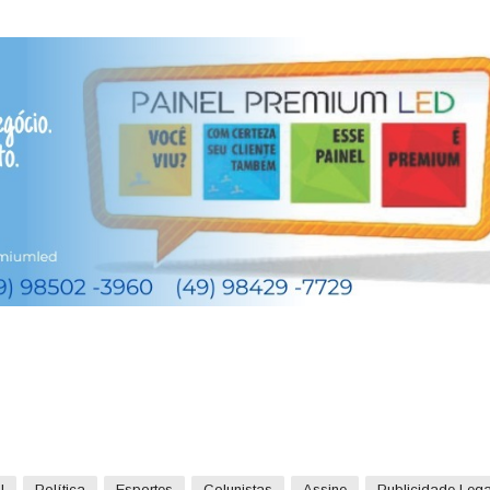
l
Política
Esportes
Colunistas
Assine
Publicidade Lega