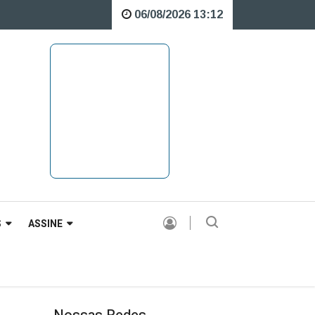
06/08/2026 13:12
sobre o Rio Caveiras está interditada para veículos pesados |
S
ASSINE