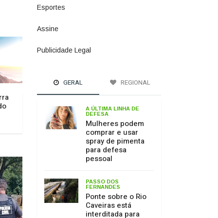
Esportes
615
Assine
4
Publicidade Legal
11
GERAL
REGIONAL
rra
do
A ÚLTIMA LINHA DE
DEFESA
Mulheres podem
comprar e usar
spray de pimenta
para defesa
pessoal
PASSO DOS
FERNANDES
Ponte sobre o Rio
Caveiras está
interditada para