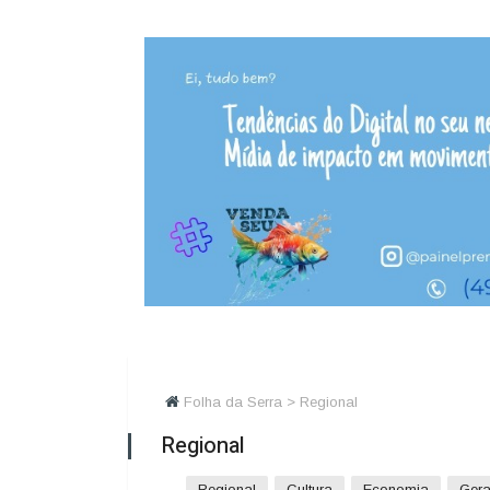
Folha da Serra > Regional
Regional
Regional
Cultura
Economia
Gera