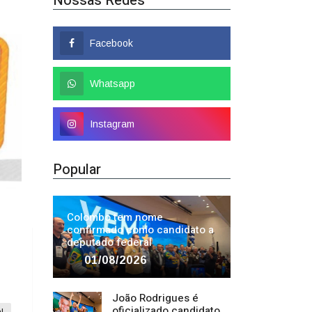
Nossas Redes
Facebook
Whatsapp
Instagram
Popular
Colombo tem nome
confirmado como candidato a
deputado federal
01/08/2026
João Rodrigues é
oficializado candidato
l