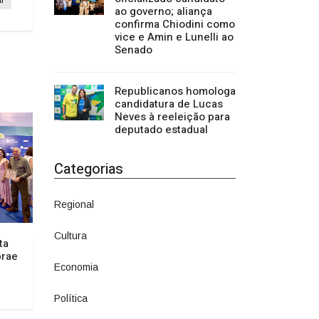
ao governo; aliança
confirma Chiodini como
vice e Amin e Lunelli ao
Senado
Republicanos homologa
candidatura de Lucas
Neves à reeleição para
deputado estadual
Categorias
Regional
1500
Cultura
941
ta
brae
Economia
1380
Política
1073