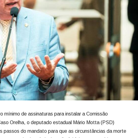
o mínimo de assinaturas para instalar a Comissão
 Caso Orelha, o deputado estadual Mário Motta (PSD)
mos passos do mandato para que as circunstâncias da morte
o acompanhadas. A declaração foi feita em um vídeo
ós a retirada de uma assinatura pouco antes do prazo
to ficasse abaixo das 14 assinaturas exigidas pelo
gislativa.