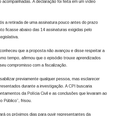
conheceu que a proposta não avançou e disse respeitar a
mo tempo, afirmou que o episódio trouxe aprendizados
u seu compromisso com a fiscalização.
nsabilizar previamente qualquer pessoa, mas esclarecer
presentados durante a investigação. A CPI buscaria
ontamentos da Polícia Civil e as conclusões que levaram ao
 Público”, frisou.
zará os próximos dias para ouvir representantes da
pe do mandato, novas medidas voltadas à proteção animal,
scalização das ações do Estado relacionadas ao caso.
m destacou iniciativas do mandato na área da causa
dos à castração, vacinação, alimentação, instalação de