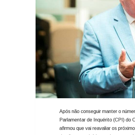
Após não conseguir manter o númer
Parlamentar de Inquérito (CPI) do
afirmou que vai reavaliar os próxi
do cão comunitário continuem send
publicado nas redes sociais.
A CPI deixou de ser protocolada ap
final, fazendo com que o requerimen
Regimento Interno da Assembleia Le