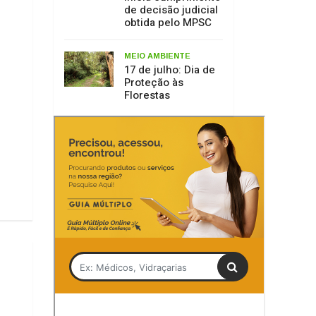
Tag
ALESC
Mário Motta