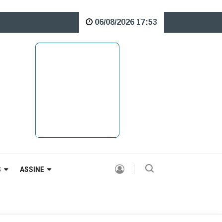
06/08/2026 17:53
o Rio Caveiras está interditada para veículos pesados |
S
ASSINE