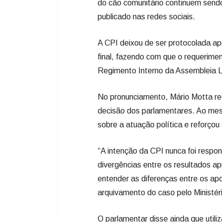
No pronunciamento, Mário Motta re
decisão dos parlamentares. Ao mes
sobre a atuação política e reforço
“A intenção da CPI nunca foi respo
divergências entre os resultados a
entender as diferenças entre os ap
arquivamento do caso pelo Ministério
O parlamentar disse ainda que utili
sociedade e discutir, junto à equi
ao combate aos maus-tratos e à fi
Durante o vídeo, o deputado també
animal, entre elas recursos destina