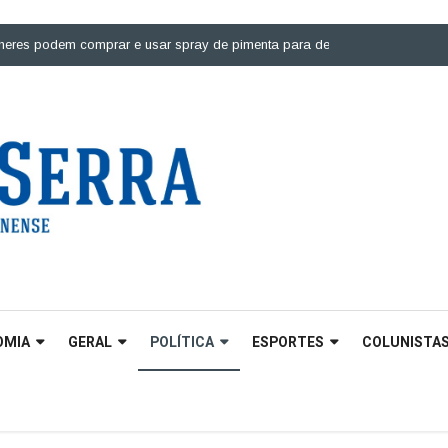
odem comprar e usar spray de pimenta para defesa pessoal |
Ponte sobre 
OMIA
GERAL
POLÍTICA
ESPORTES
COLUNISTA