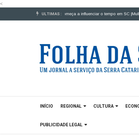
<
ULTIMAS :
veículos pesados |
El Niño começa a influenciar o tempo em SC |
Mulheres p
INÍCIO
REGIONAL
CULTURA
ECON
PUBLICIDADE LEGAL