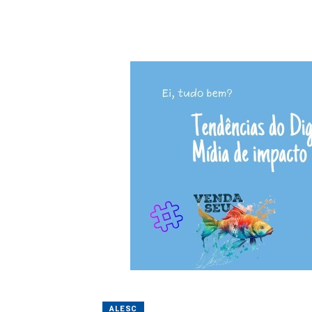
ALESC
Mário Motta repens
esquecido
30/06/2026 16:19
Assesso