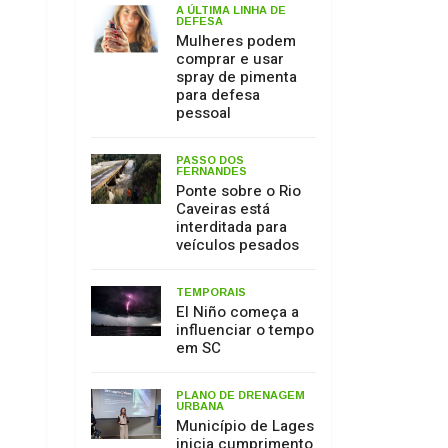
PASSO DOS
FERNANDES
Ponte sobre o Rio
Caveiras está
interditada para
veículos pesados
TEMPORAIS
El Niño começa a
influenciar o tempo
em SC
PLANO DE DRENAGEM
URBANA
Município de Lages
inicia cumprimento
de decisão judicial
obtida pelo MPSC
MEIO AMBIENTE
17 de julho: Dia de
Proteção às
Florestas