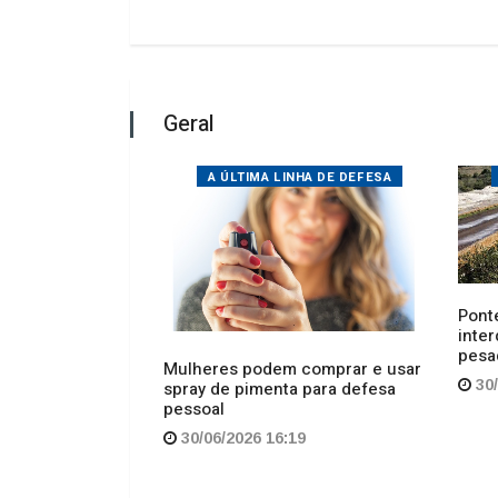
STOQUE ZERO
A ÚLTIMA LINHA DE DEFESA
Ponte
inter
 suposto
pesa
caminho e
Mulheres podem comprar e usar
eiro
30/
spray de pimenta para defesa
pessoal
19
30/06/2026 16:19