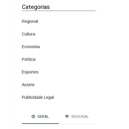
Economia
1380
Política
1073
Esportes
615
Assine
4
Publicidade Legal
11
GERAL
REGIONAL
A ÚLTIMA LINHA DE
DEFESA
Mulheres podem
comprar e usar
spray de pimenta
para defesa
pessoal