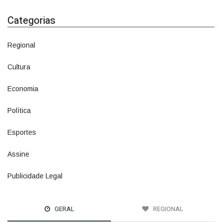
Categorias
Regional
1500
Cultura
941
Economia
1380
Política
1073
Esportes
615
Assine
6
Publicidade Legal
11
GERAL
REGIONAL
A ÚLTIMA LINHA DE DEFESA