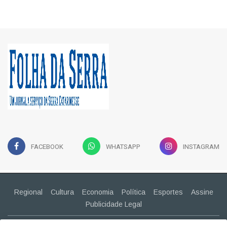
FACEBOOK
WHATSAPP
INSTAGRAM
Regional
Cultura
Economia
Política
Esportes
Assine
Publicidade Legal
CONTATO
(49) 99943-2030