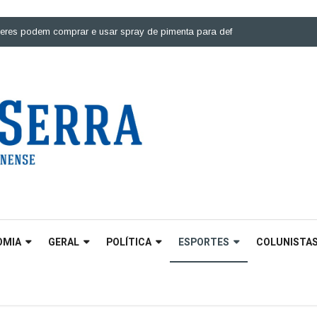
odem comprar e usar spray de pimenta para defesa pessoal |
Ponte sobre 
OMIA
GERAL
POLÍTICA
ESPORTES
COLUNISTA