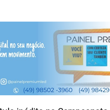
ítulo inédito no Campeonato
cia
 Folha da Serra