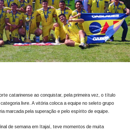
rte catarinense ao conquistar, pela primeira vez, o título
ategoria livre. A vitória coloca a equipe no seleto grupo
ia marcada pela superação e pelo espírito de equipe.
final de semana em Itajaí, teve momentos de muita
mpeonato ficou com o time Apelação, de Itajaí, enquanto
o.
ealizadas fora da capital, Florianópolis, e contaram com
asc.esportes
, no YouTube, que registrou mais de mil