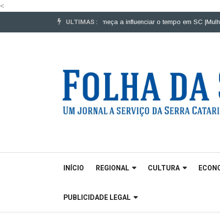
<
ULTIMAS :
veículos pesados |
El Niño começa a influenciar o tempo em SC |
Mulheres p
INÍCIO
REGIONAL
CULTURA
ECON
PUBLICIDADE LEGAL