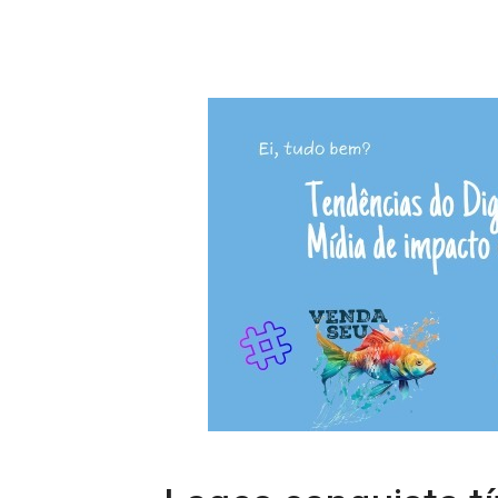
Lages conquista t
Futebol da Advoca
16/09/2025 21:13
Redação