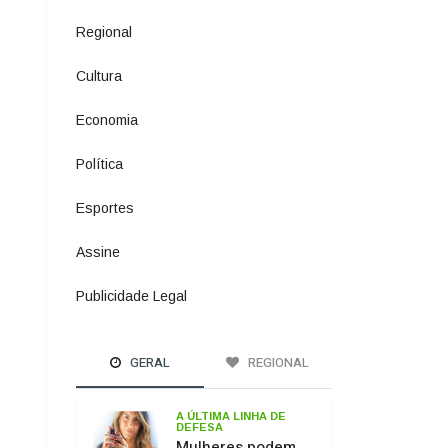
Política
1073
Esportes
615
Assine
4
Publicidade Legal
11
GERAL
REGIONAL
A ÚLTIMA LINHA DE
DEFESA
Mulheres podem
comprar e usar
spray de pimenta
para defesa
pessoal
PASSO DOS
FERNANDES
Ponte sobre o Rio