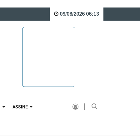
09/08/2026 06:13
o Rio Caveiras está interditada para veículos pesados |
S
ASSINE