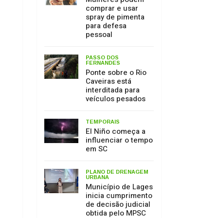
Caveiras está
interditada para
veículos pesados
TEMPORAIS
El Niño começa a
influenciar o tempo
em SC
PLANO DE DRENAGEM
URBANA
Município de Lages
inicia cumprimento
de decisão judicial
obtida pelo MPSC
MEIO AMBIENTE
17 de julho: Dia de
Proteção às
Florestas