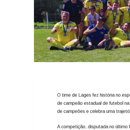
O time de Lages fez história no espo
de campeão estadual de futebol na c
de campeões e celebra uma trajetór
A competição, disputada no último 
emoção e grandes jogos. O vice-ca
Videira garantiu a terceira colocaçã
Pela primeira vez, as finais foram r
transmissão ao vivo pelo canal
@ca