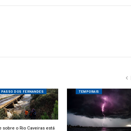
PASSO DOS FERNANDES
TEMPORAIS
 sobre o Rio Caveiras está
ditada para veículos
dos
El Niño começa a influenciar o
09/2025 21:13
tempo em SC
16/09/2025 21:13