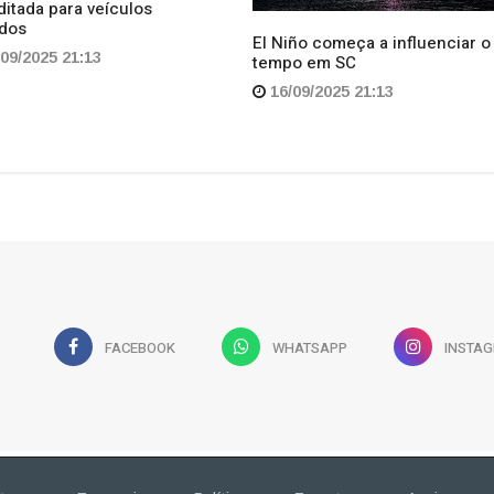
FACEBOOK
WHATSAPP
INSTA
tura
Economia
Política
Esportes
Assine
CONTATO
(49) 99943-2030
claudiapavao@yahoo.com.br