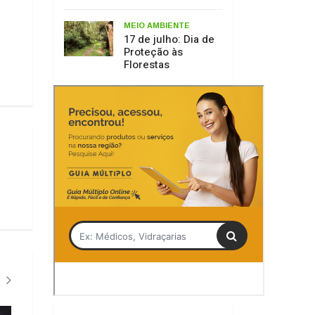
PLANO DE DRENAGEM URBANA
MEIO AMBIENTE
Tag
JESC 15-17 anos
COC Lages
Lages
Serra Catarinense