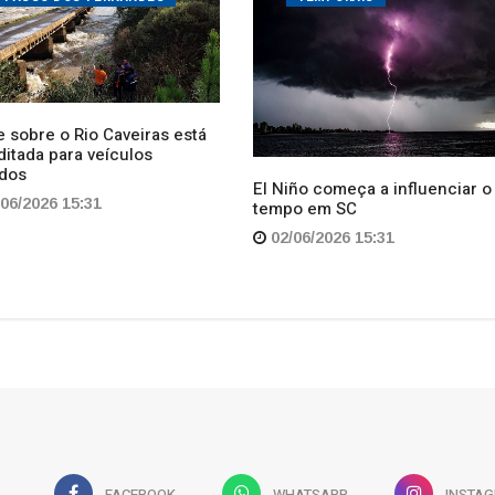
dos
El Niño começa a influenciar o
06/2026 15:31
tempo em SC
02/06/2026 15:31
FACEBOOK
WHATSAPP
INSTA
tura
Economia
Política
Esportes
Assine