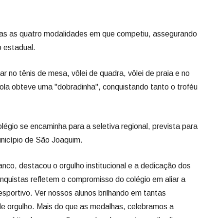
ar no tênis de mesa, vôlei de quadra, vôlei de praia e no
la obteve uma "dobradinha", conquistando tanto o troféu
égio se encaminha para a seletiva regional, prevista para
nicípio de São Joaquim.
nco, destacou o orgulho institucional e a dedicação dos
nquistas refletem o compromisso do colégio em aliar a
esportivo. Ver nossos alunos brilhando em tantas
de orgulho. Mais do que as medalhas, celebramos a
o espírito de superação que eles demonstraram”, afirmou o
 Lages na competição:
ugar)