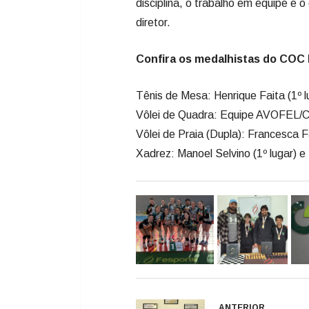
Vôlei de Quadra: Equipe AVOFEL/CO
Vôlei de Praia (Dupla): Francesca F
Xadrez: Manoel Selvino (1º lugar) e 
ANTERIOR
Atleta de Lages enc
temporada com cinc
troféus e mais de 14
medalhas em compe
nacionais