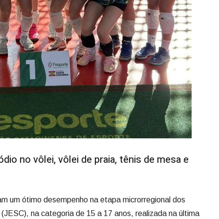
dio no vôlei, vôlei de praia, tênis de mesa e
am um ótimo desempenho na etapa microrregional dos
(JESC), na categoria de 15 a 17 anos, realizada na última
odas as quatro modalidades em que competiu, assegurando
o estadual.