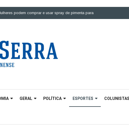
s podem comprar e usar spray de pimenta para defesa pessoal |
Ponte sob
OMIA
GERAL
POLÍTICA
ESPORTES
COLUNISTA