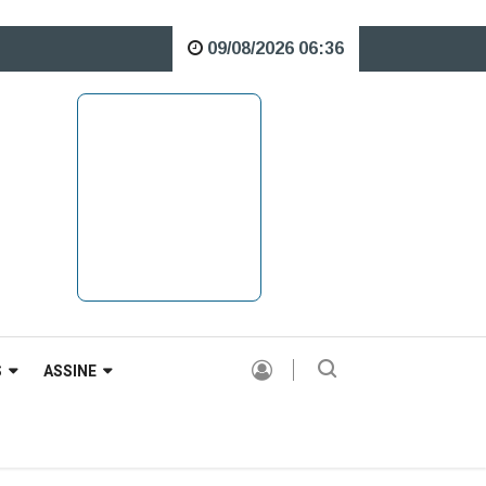
09/08/2026 06:36
re o Rio Caveiras está interditada para veículos pesados |
S
ASSINE