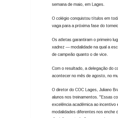
Os atletas garantiram o primeiro lug
xadrez — modalidade na qual a esco
de campeão quanto o de vice.
Com o resultado, a delegação do col
acontecer no mês de agosto, no mu
O diretor do COC Lages, Juliano Bra
alunos nos treinamentos. "Essas co
excelência acadêmica ao incentivo 
modalidades diferentes nos enche 
disciplina, o trabalho em equipe e 
diretor.
Confira os medalhistas do COC
Tênis de Mesa: Henrique Faita (1º l