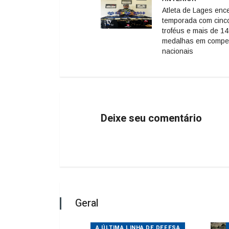
Deixe seu comentário
Geral
STOQUE ZERO
A ÚLTIMA LINHA DE DEFESA
Ponte
inter
 suposto