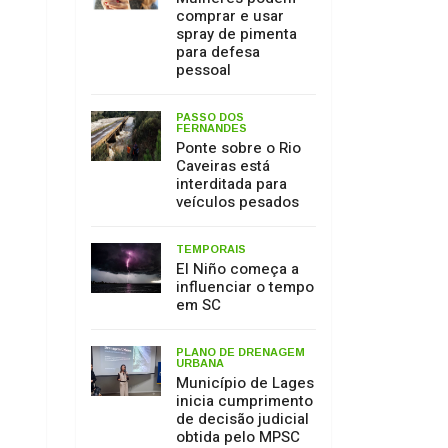
Caveiras está
interditada para
veículos pesados
TEMPORAIS
El Niño começa a
influenciar o tempo
em SC
PLANO DE DRENAGEM
URBANA
Município de Lages
inicia cumprimento
de decisão judicial
obtida pelo MPSC
MEIO AMBIENTE
17 de julho: Dia de
Proteção às
Florestas