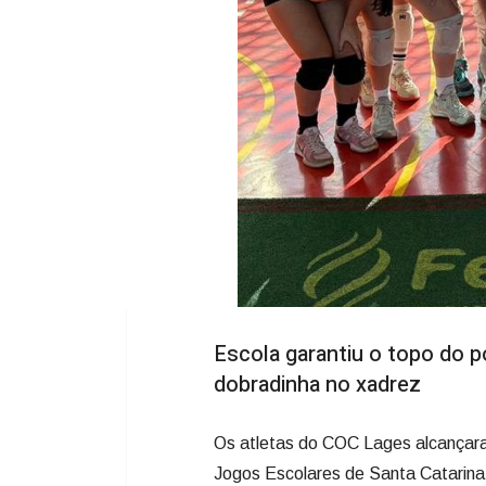
Escola garantiu o topo do pó
dobradinha no xadrez
Os atletas do COC Lages alcançar
Jogos Escolares de Santa Catarina 
semana de maio, em Lages.
O colégio conquistou títulos em t
vaga para a próxima fase do tornei