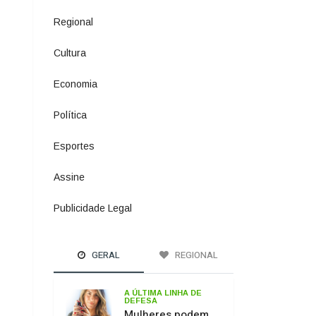
Política
1073
Esportes
615
Assine
4
Publicidade Legal
11
GERAL
REGIONAL
A ÚLTIMA LINHA DE
DEFESA
Mulheres podem
comprar e usar
spray de pimenta
para defesa
pessoal
PASSO DOS
FERNANDES
Ponte sobre o Rio