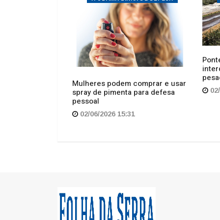
pesa
caminho e
Mulheres podem comprar e usar
eiro
02/
spray de pimenta para defesa
pessoal
31
02/06/2026 15:31
Regional
Cul