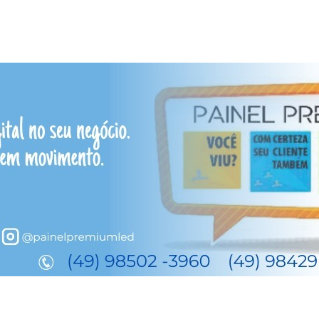
ta título em quatro modali
dra Simionato/Social Media COC Lages