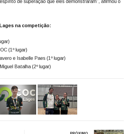
C (1º lugar)
avero e Isabelle Paes (1º lugar)
Miguel Batalha (2º lugar)
PRÓXIMO
erra
Atletas COC Lages
o
conquistam o vice-
campeonato na Copa
tições
Regional Sul de Taekwondo