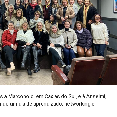
as à Marcopolo, em Caxias do Sul, e à Anselmi,
ndo um dia de aprendizado, networking e
er boas práticas de gestão e viver experiências que
 esse objetivo, o Núcleo da Mulher Empreendedora da
ACIL) promoveu, no dia 19 de junho, uma missão