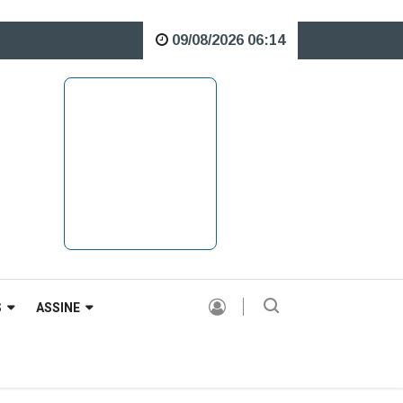
09/08/2026 06:14
e o Rio Caveiras está interditada para veículos pesados |
S
ASSINE