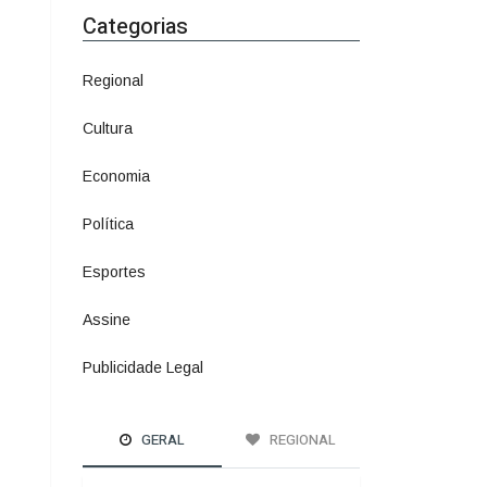
Economia
1380
Política
1073
Esportes
615
Assine
4
Publicidade Legal
11
GERAL
REGIONAL
A ÚLTIMA LINHA DE
DEFESA
Mulheres podem
comprar e usar
spray de pimenta
para defesa
pessoal