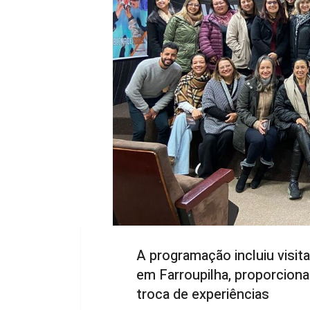
A programação incluiu visit
em Farroupilha, proporciona
troca de experiências
Buscar novos conhecimentos, conhec
inspirem o empreendedorismo. Com
Associação Empresarial de Lages (
empresarial à Serra Gaúcha.