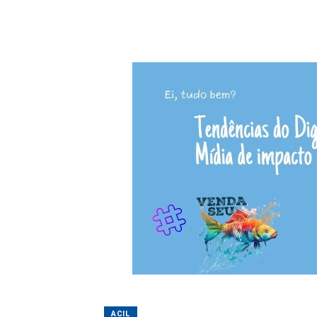
ACIL
Núcleo da Mulher 
Serra Gaúcha
01/07/2026 13:05
Sheila R