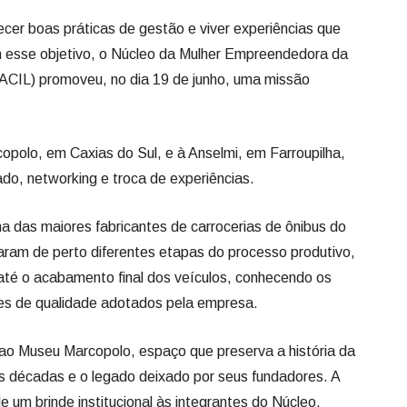
copolo, em Caxias do Sul, e à Anselmi, em Farroupilha,
do, networking e troca de experiências.
uma das maiores fabricantes de carrocerias de ônibus do
ram de perto diferentes etapas do processo produtivo,
té o acabamento final dos veículos, conhecendo os
ões de qualidade adotados pela empresa.
a ao Museu Marcopolo, espaço que preserva a história da
s décadas e o legado deixado por seus fundadores. A
e um brinde institucional às integrantes do Núcleo.
 Anselmi, tradicional marca brasileira do segmento de
oram recebidas pela fundadora da empresa, Maria de
 sua trajetória empreendedora, destacando os desafios
icas e os aprendizados acumulados ao longo de sua