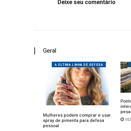
Geral
STOQUE ZERO
A ÚLTIMA LINHA DE DEFESA
Ponte
inter
 suposto
pesa
caminho e
Mulheres podem comprar e usar
eiro
01/
spray de pimenta para defesa
pessoal
05
01/07/2026 13:05