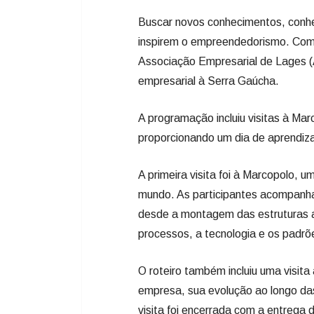
A programação incluiu visitas à Mar
proporcionando um dia de aprendiza
A primeira visita foi à Marcopolo, 
mundo. As participantes acompanha
desde a montagem das estruturas a
processos, a tecnologia e os padr
O roteiro também incluiu uma visit
empresa, sua evolução ao longo da
visita foi encerrada com a entrega d
Na sequência, o grupo seguiu para a
malharia e moda. As empresárias f
Lourdes Anselmi, que compartilhou
enfrentados, as decisões estratég