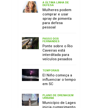
PASSO DOS
FERNANDES
Ponte sobre o Rio
Caveiras está
interditada para
veículos pesados
TEMPORAIS
El Niño começa a
influenciar o tempo
em SC
PLANO DE DRENAGEM
URBANA
Município de Lages
inicia cumprimento
de decisão judicial
obtida pelo MPSC
MEIO AMBIENTE
17 de julho: Dia de
Proteção às
Florestas