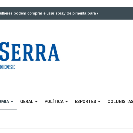
 podem comprar e usar spray de pimenta para defesa pessoal |
Ponte sobr
OMIA
GERAL
POLÍTICA
ESPORTES
COLUNISTA