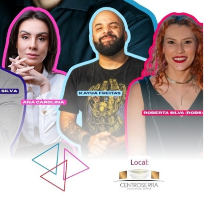
do: Apoliane é coroada Miss Jovem Celebrity
 conquistar um feito de destaque: no último domingo (21),