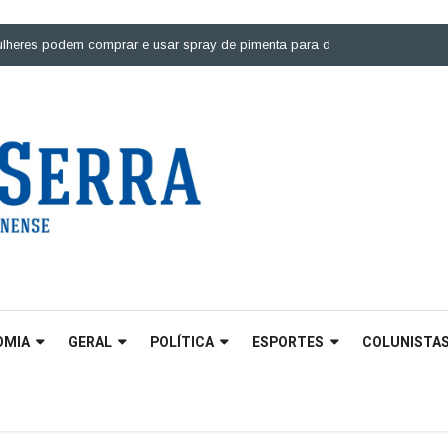
podem comprar e usar spray de pimenta para defesa pessoal |
Ponte sobre
OMIA
GERAL
POLÍTICA
ESPORTES
COLUNISTA