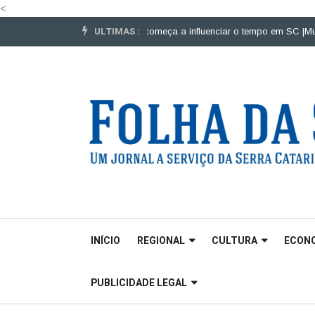
<
ULTIMAS :
 veículos pesados |
El Niño começa a influenciar o tempo em SC |
Mulheres 
INÍCIO
REGIONAL
CULTURA
ECON
PUBLICIDADE LEGAL