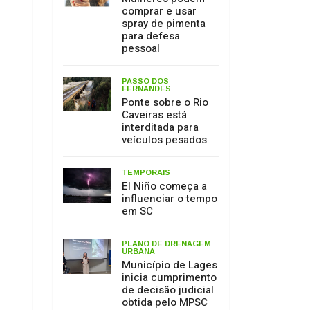
Caveiras está
interditada para
veículos pesados
TEMPORAIS
El Niño começa a
influenciar o tempo
em SC
PLANO DE DRENAGEM
URBANA
Município de Lages
inicia cumprimento
de decisão judicial
obtida pelo MPSC
MEIO AMBIENTE
17 de julho: Dia de
Proteção às
Florestas