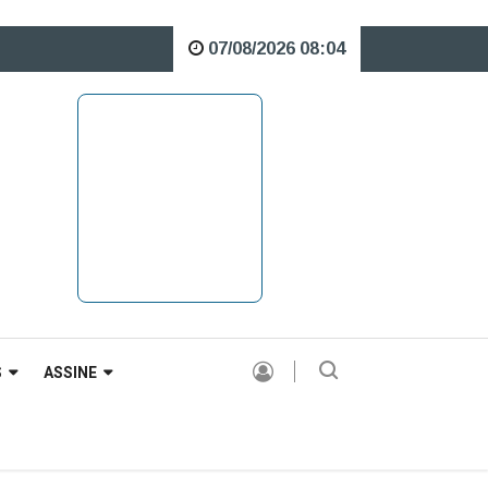
07/08/2026 08:04
 o Rio Caveiras está interditada para veículos pesados |
S
ASSINE