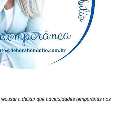
recusar a deixar que adversidades temporárias nos
ê está pronto para se emocionar, refletir e
 Centro Serra, acontece o Entrevero Summit 2025, e um dos