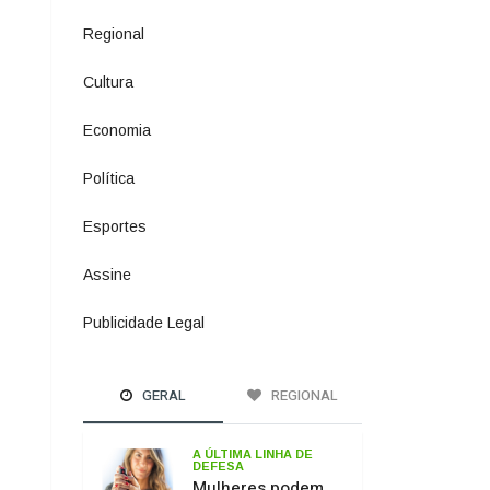
Política
1073
Esportes
615
Assine
2
Publicidade Legal
11
GERAL
REGIONAL
A ÚLTIMA LINHA DE
DEFESA
Mulheres podem
comprar e usar
spray de pimenta
para defesa
pessoal
PASSO DOS
FERNANDES
Ponte sobre o Rio