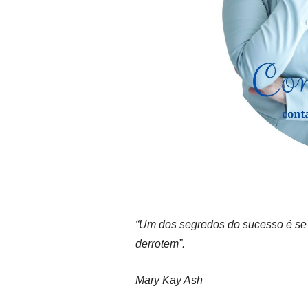
“Um dos segredos do sucesso é se 
derrotem”.
Mary Kay Ash
Chegou o Entrevero Summit: Voc
recomeçar?
Neste sábado, a partir das 9h, no