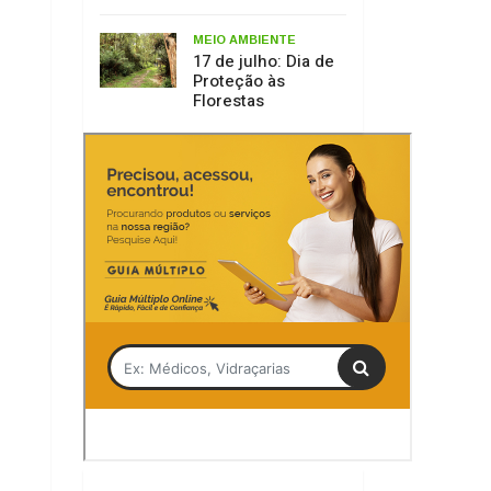
Tag
Débora Bombílio
Contemporânea
Lages