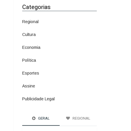
Economia
1380
Política
1073
Esportes
615
Assine
4
Publicidade Legal
11
GERAL
REGIONAL
A ÚLTIMA LINHA DE
DEFESA
Mulheres podem
comprar e usar
spray de pimenta
para defesa
pessoal