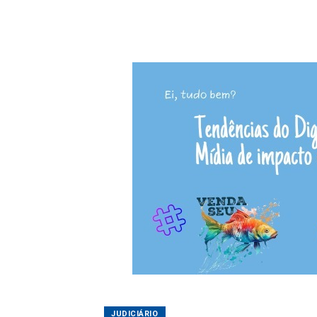
JUDICIÁRIO
Quarteto é conden
corrupção de men
15/10/2020 16:05
NCI/TJSC