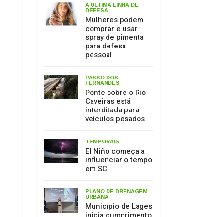
PASSO DOS
FERNANDES
Ponte sobre o Rio
Caveiras está
interditada para
veículos pesados
TEMPORAIS
El Niño começa a
influenciar o tempo
em SC
PLANO DE DRENAGEM
URBANA
Município de Lages
inicia cumprimento
de decisão judicial
obtida pelo MPSC
MEIO AMBIENTE
17 de julho: Dia de
Proteção às
Florestas