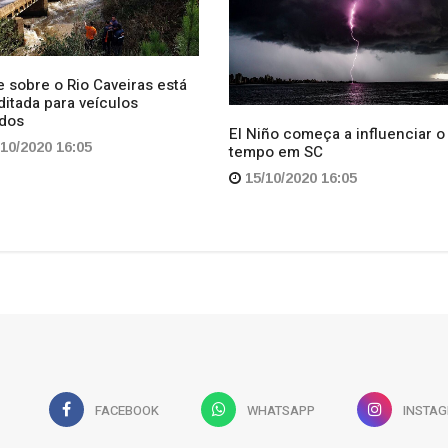
tempo em SC
15/10/2020 16:05
FACEBOOK
WHATSAPP
INSTA
tura
Economia
Política
Esportes
Assine
CONTATO