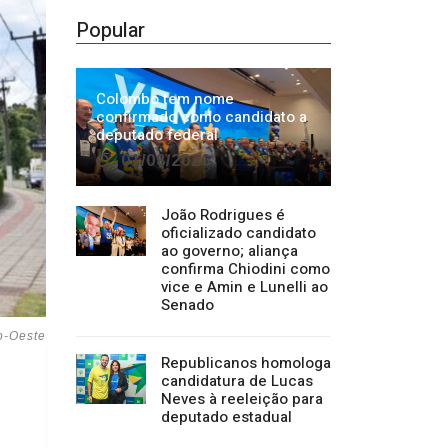
01/08/2026
João Rodrigues é
oficializado candidato
ao governo; aliança
confirma Chiodini como
vice e Amin e Lunelli ao
Senado
o-Oeste
Republicanos homologa
candidatura de Lucas
Neves à reeleição para
deputado estadual
Categorias
Regional
1500
Cultura
941