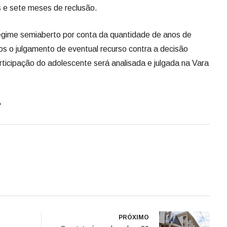
e
PRÓXIMO
enso na
Quarteto é condenado a 30
tro
anos de reclusão por roubo
e corrupção de menores em
Lages