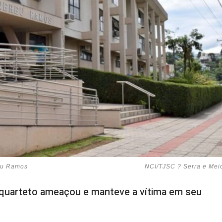
reu Ramos
NCI/TJSC ? Serra e Mei
 quarteto ameaçou e manteve a vítima em seu
 condenados pelo juiz Geraldo Corrêa Bastos, da 1ª Vara
ais de 30 anos de reclusão, se somadas as penas
o, eles roubaram um carro próximo a um supermercado da
vítima em seu poder. Um deles não terá o direito de