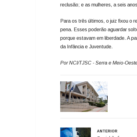
da Infância e Juventude.
Por NCI/TJSC - Serra e Meio-Oest
ANTERIOR
Caminhão fica susp
Serra do Rio do Ras