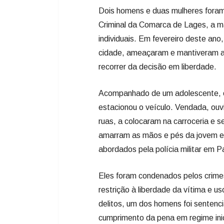
Acompanhado de um adolescente, o
estacionou o veículo. Vendada, ouv
ruas, a colocaram na carroceria e 
amarram as mãos e pés da jovem e 
abordados pela polícia militar em 
Eles foram condenados pelos crimes
restrição à liberdade da vítima e 
delitos, um dos homens foi senten
cumprimento da pena em regime inic
reclusão; e as mulheres, a seis an
Para os três últimos, o juiz fixou 
pena. Esses poderão aguardar solto
porque estavam em liberdade. A par