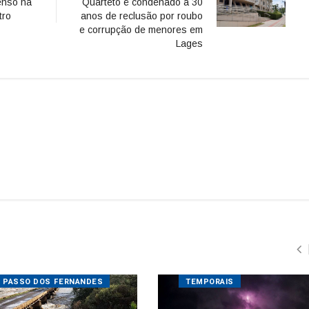
PASSO DOS FERNANDES
TEMPORAIS
 sobre o Rio Caveiras está
ditada para veículos
dos
El Niño começa a influenciar o
10/2020 16:05