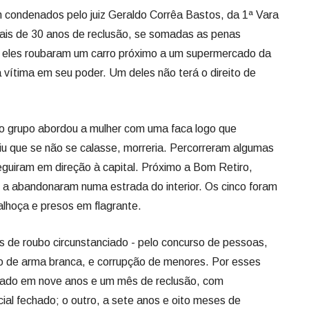
 grupo abordou a mulher com uma faca logo que
iu que se não se calasse, morreria. Percorreram algumas
seguiram em direção à capital. Próximo a Bom Retiro,
a abandonaram numa estrada do interior. Os cinco foram
Palhoça e presos em flagrante.
 de roubo circunstanciado - pelo concurso de pessoas,
uso de arma branca, e corrupção de menores. Por esses
ciado em nove anos e um mês de reclusão, com
ial fechado; o outro, a sete anos e oito meses de
os e sete meses de reclusão.
o regime semiaberto por conta da quantidade de anos de
s o julgamento de eventual recurso contra a decisão
ticipação do adolescente será analisada e julgada na Vara