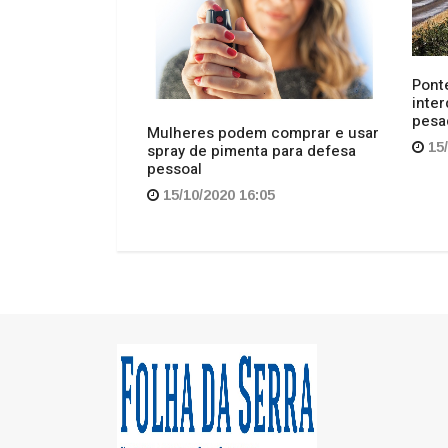
spray de pimenta para defesa
pessoal
05
15/10/2020 16:05
Regional
Cul