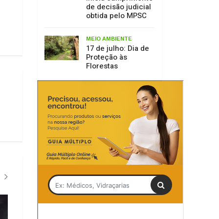
PLANO DE DRENAGEM URBANA
MEIO AMBIENTE
Tag
Fórum Nereu Ramos
Município de Lages inicia
17 de julho: Dia de