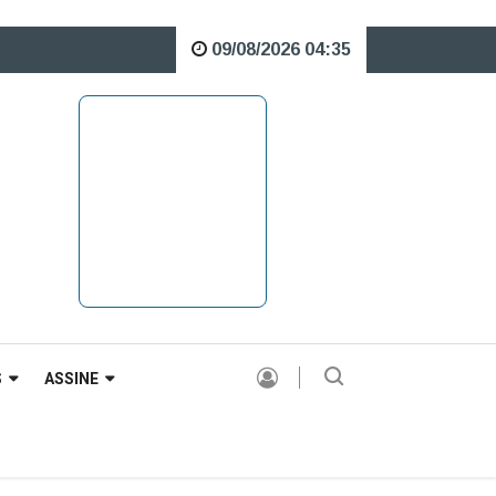
09/08/2026 04:35
re o Rio Caveiras está interditada para veículos pesados |
S
ASSINE