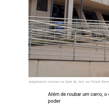
Julgamento ocorreu na Sala do Júri, no Fórum Ne
Além de roubar um carro, o
poder
Dois homens e duas mulheres foram
Criminal da Comarca de Lages, a m
individuais. Em fevereiro deste an
cidade, ameaçaram e mantiveram a 
recorrer da decisão em liberdade.