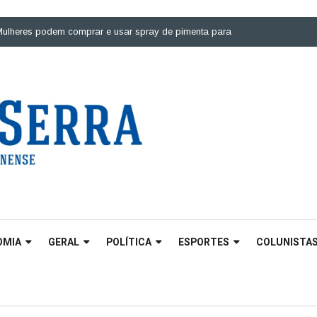
s podem comprar e usar spray de pimenta para defesa pessoal |
Ponte sob
OMIA
GERAL
POLÍTICA
ESPORTES
COLUNISTA