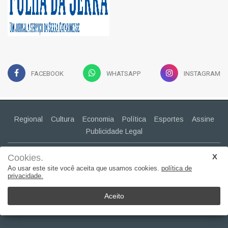
FACEBOOK
WHATSAPP
INSTAGRAM
Regional
Cultura
Economia
Política
Esportes
Assine
Publicidade Legal
CONTATO
Cookies.
(49) 99943-2030
Ao usar este site você aceita que usamos cookies.
política de
privacidade.
claudiapavao@yahoo.com.br
Aceito
© 2022, Suita Sistemas. Todos os direitos reservados..