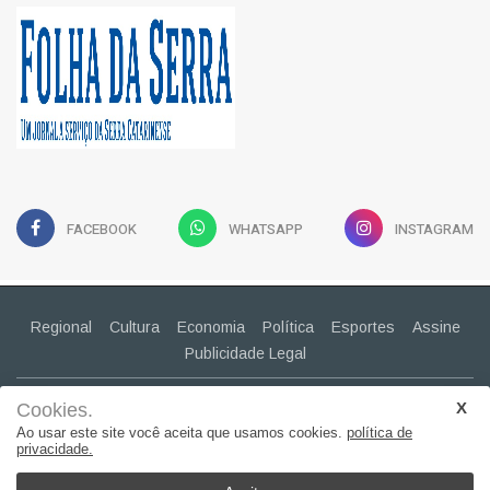
FACEBOOK
WHATSAPP
INSTAGRAM
Regional
Cultura
Economia
Política
Esportes
Assine
Publicidade Legal
CONTATO
Cookies.
(49) 99943-2030
Ao usar este site você aceita que usamos cookies.
política de
privacidade.
claudiapavao@yahoo.com.br