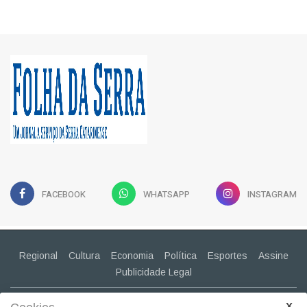
FACEBOOK
WHATSAPP
INSTAGRAM
Regional
Cultura
Economia
Política
Esportes
Assine
Publicidade Legal
CONTATO
(49) 99943-2030