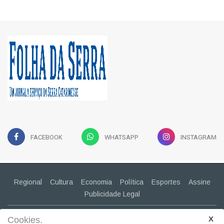
FACEBOOK
WHATSAPP
INSTAGRAM
Regional
Cultura
Economia
Política
Esportes
Assine
Publicidade Legal
CONTATO
(49) 99943-2030
Cookies.