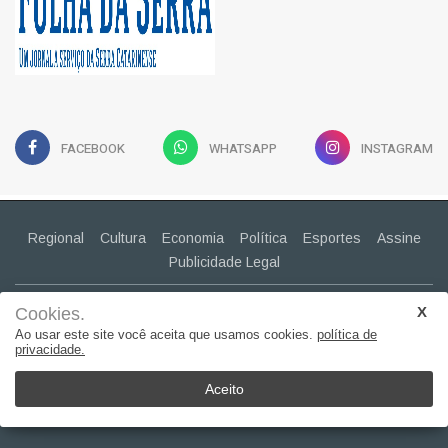
FACEBOOK
WHATSAPP
INSTAGRAM
Regional
Cultura
Economia
Política
Esportes
Assine
Publicidade Legal
CONTATO
(49) 99943-2030
Cookies.
claudiapavao@yahoo.com.br
Ao usar este site você aceita que usamos cookies.
política de
privacidade.
© 2022, Suita Sistemas. Todos os direitos reservados..
Aceito