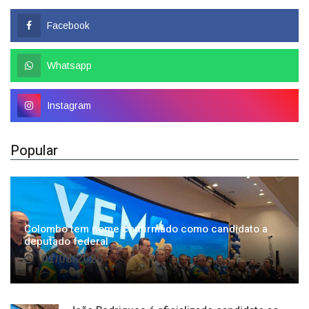
Facebook
Whatsapp
Instagram
Popular
Colombo tem nome confirmado como candidato a
deputado federal
01/08/2026
João Rodrigues é oficializado candidato ao
governo; aliança confirma Chiodini como vice