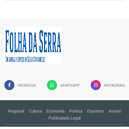
FACEBOOK
WHATSAPP
INSTAGRAM
Regional
Cultura
Economia
Política
Esportes
Assine
Publicidade Legal
CONTATO
(49) 99943-2030