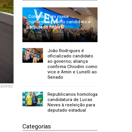
João Rodrigues é
oficializado candidato
ao governo; aliança
confirma Chiodini como
vice e Amin e Lunelli ao
Senado
m GOVSC
Republicanos homologa
candidatura de Lucas
Neves à reeleição para
deputado estadual
Categorias
Regional
1500
Cultura
941
Economia
1380