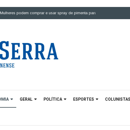
es podem comprar e usar spray de pimenta para defesa pessoal |
Ponte so
OMIA
GERAL
POLÍTICA
ESPORTES
COLUNISTA