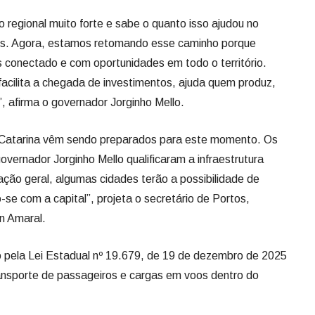
 Catarina vêm sendo preparados para este momento. Os
overnador Jorginho Mello qualificaram a infraestrutura
ação geral, algumas cidades terão a possibilidade de
se com a capital”, projeta o secretário de Portos,
n Amaral.
o pela Lei Estadual nº 19.679, de 19 de dezembro de 2025
transporte de passageiros e cargas em voos dentro do
ubsidiar parte do custo da operação (hora/voo) da empresa
 ao público em geral bilhetes aéreos mais baratos do que
total da operação fosse refletido integralmente no preço
oferecer voos regulares nas rotas definidas no edital.