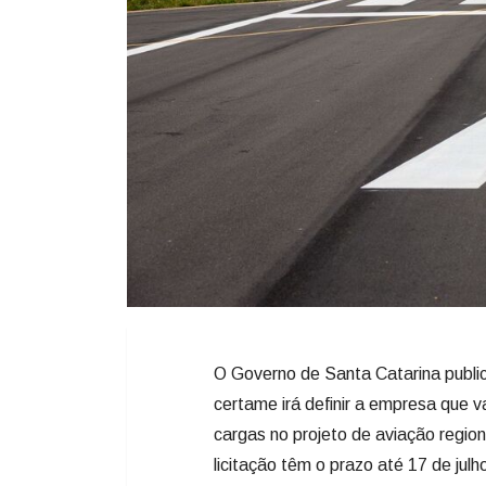
O Governo de Santa Catarina public
certame irá definir a empresa que v
cargas no projeto de aviação regio
licitação têm o prazo até 17 de ju
“Santa Catarina já teve uma aviação
desenvolvimento das nossas regiõ
queremos um estado cada vez mais 
Quando você aproxima as regiões, f
fortalece o turismo e gera emprego”