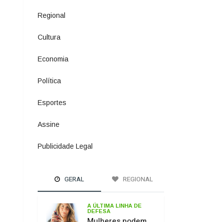
Política
1073
Esportes
615
Assine
4
Publicidade Legal
11
GERAL
REGIONAL
A ÚLTIMA LINHA DE
DEFESA
Mulheres podem
comprar e usar
spray de pimenta
para defesa
pessoal
PASSO DOS
FERNANDES
Ponte sobre o Rio