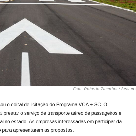
Foto: Roberto Zacarias / Seco
ou o edital de licitação do Programa VOA + SC. O
ai prestar o serviço de transporte aéreo de passageiros e
nal no estado. As empresas interessadas em participar da
lho para apresentarem as propostas.
 regional muito forte e sabe o quanto isso ajudou no
es. Agora, estamos retomando esse caminho porque
conectado e com oportunidades em todo o território.
acilita a chegada de investimentos, ajuda quem produz,
, afirma o governador Jorginho Mello.