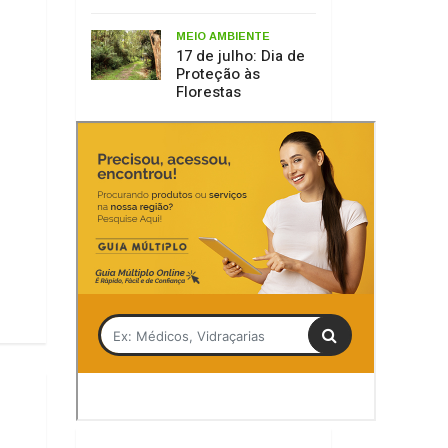
Tag
Santa Catarina
VOA + SC
Jorginho Mello