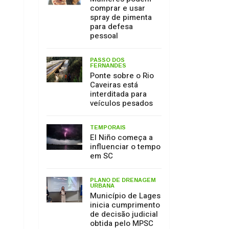
Caveiras está
interditada para
veículos pesados
TEMPORAIS
El Niño começa a
influenciar o tempo
em SC
PLANO DE DRENAGEM
URBANA
Município de Lages
inicia cumprimento
de decisão judicial
obtida pelo MPSC
MEIO AMBIENTE
17 de julho: Dia de
Proteção às
Florestas