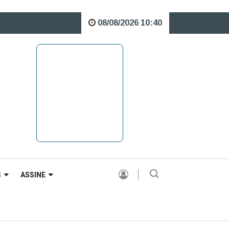
08/08/2026 10:40
bre o Rio Caveiras está interditada para veículos pesados |
S
ASSINE