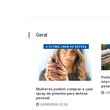
STOQUE ZERO
A ÚLTIMA LINHA DE DEFESA
Ponte
inter
 suposto
pesa
caminho e
Mulheres podem comprar e usar
eiro
14/
spray de pimenta para defesa
pessoal
16
14/06/2026 12:16