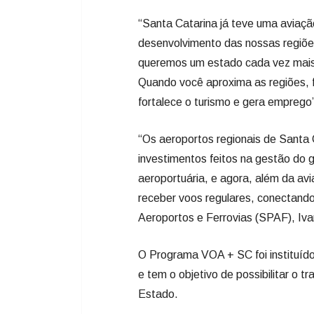
“Os aeroportos regionais de Santa
investimentos feitos na gestão do g
aeroportuária, e agora, além da avi
receber voos regulares, conectando-
Aeroportos e Ferrovias (SPAF), Iva
O Programa VOA + SC foi instituíd
e tem o objetivo de possibilitar o 
Estado.
Pela proposta, o Governo poderá s
selecionada a fim de disponibilizar
eles seriam ofertados caso o custo 
das passagens. A vencedora deverá 