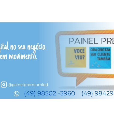
Catarina lança edital do Pr
Matos/SPAF