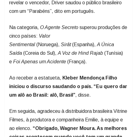
com um “Parabéns”, dito em português.
Na categoria,
O Agente Secreto
superou produções de
cinco países:
Valor
Sentimental
(Noruega),
Sirât
(Espanha),
A Única
Saída
(Coreia do Sul),
A Voz de Hind Rajab
(Tunísia)
e
Foi Apenas um Acidente
(França).
Ao receber a estatueta,
Kleber Mendonça Filho
iniciou o discurso saudando o país. “Eu quero dar
um alô ao Brasil: alô, Brasil”
, disse.
Em seguida, agradeceu à distribuidora brasileira Vitrine
Filmes, à produtora e companheira Emilie, à equipe e
ao elenco.
“Obrigado, Wagner Moura. As melhores
coisas acontecem quando você tem um grande
ator e um grande amigo. Eu dedico esse filme aos