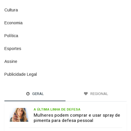
941
Economia
1380
Política
1073
Esportes
615
Assine
4
Publicidade Legal
11
GERAL
REGIONAL
A ÚLTIMA LINHA DE DEFESA
Mulheres podem comprar e usar spray de
pimenta para defesa pessoal
PASSO DOS FERNANDES
Ponte sobre o Rio Caveiras está interditada