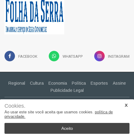
FACEBOOK
WHATSAPP
INSTAGRAM
Regional
Cultura
Economia
Política
Esportes
Assine
Publicidade Legal
CONTATO
(49) 99943-2030
Cookies.
claudiapavao@yahoo.com.br
Ao usar este site você aceita que usamos cookies.
política de
privacidade.
© 2022, Suita Sistemas. Todos os direitos reservados..
Aceito