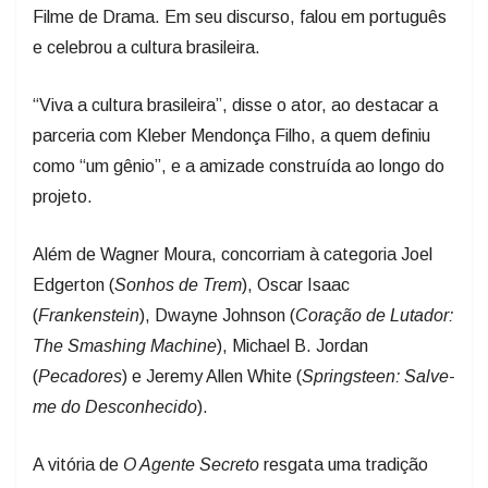
e celebrou a cultura brasileira.
“Viva a cultura brasileira”, disse o ator, ao destacar a
parceria com Kleber Mendonça Filho, a quem definiu
como “um gênio”, e a amizade construída ao longo do
projeto.
Além de Wagner Moura, concorriam à categoria Joel
Edgerton (
Sonhos de Trem
), Oscar Isaac
(
Frankenstein
), Dwayne Johnson (
Coração de Lutador:
The Smashing Machine
), Michael B. Jordan
(
Pecadores
) e Jeremy Allen White (
Springsteen: Salve-
me do Desconhecido
).
A vitória de
O Agente Secreto
resgata uma tradição
brasileira na premiação:
Central do Brasil
venceu a