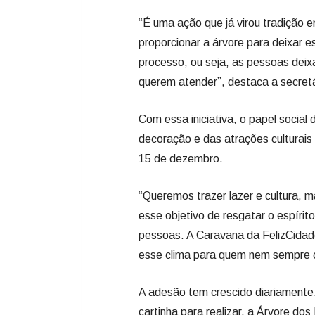
Com essa iniciativa, o papel social
decoração e das atrações culturais
15 de dezembro.
“Queremos trazer lazer e cultura, 
esse objetivo de resgatar o espírit
pessoas. A Caravana da FelizCidade
esse clima para quem nem sempre c
A adesão tem crescido diariamente
cartinha para realizar, a Árvore do
Para aumentar as chances de ser at
contenha os dados necessários par
e contato telefônico.