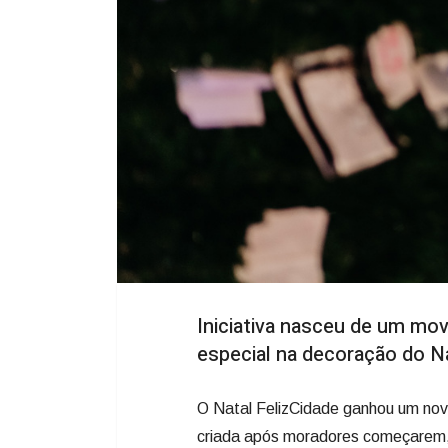
Iniciativa nasceu de um mo
especial na decoração do Na
O Natal FelizCidade ganhou um nov
criada após moradores começarem, 
crianças e famílias dos mais varia
Praça João Costa pode adotar uma 
O que hoje se tornou um ponto espe
estava previsto no projeto. A secre