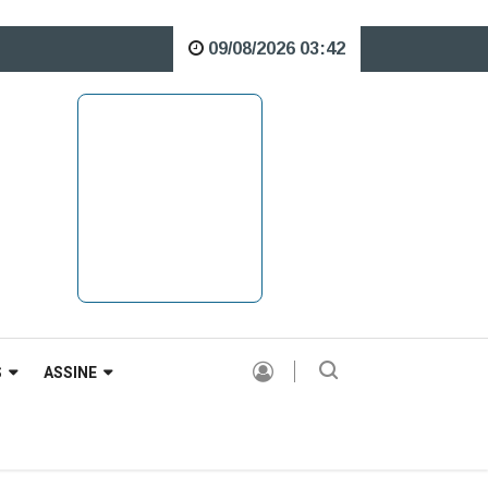
09/08/2026 03:42
e o Rio Caveiras está interditada para veículos pesados |
S
ASSINE