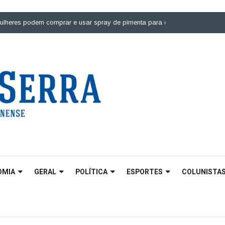
 podem comprar e usar spray de pimenta para defesa pessoal |
Ponte sobr
OMIA
GERAL
POLÍTICA
ESPORTES
COLUNISTA