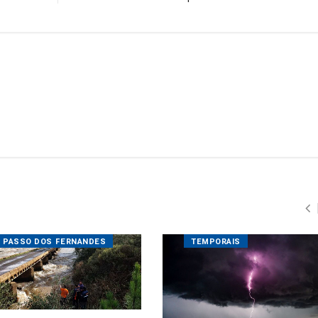
PASSO DOS FERNANDES
TEMPORAIS
 sobre o Rio Caveiras está
ditada para veículos
dos
El Niño começa a influenciar o
12/2025 08:39
tempo em SC
12/12/2025 08:39