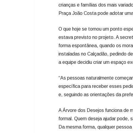
forma espontânea, quando os morad
instaladas no Calçadão, pedindo de
a equipe decidiu criar um espaço ex
“As pessoas naturalmente começara
específica para receber esses ped
e, seguindo as orientações da pref
A Árvore dos Desejos funciona de m
formal. Quem deseja ajudar pode, si
Da mesma forma, qualquer pessoa 
“É uma ação que já virou tradição
proporcionar a árvore para deixar e
processo, ou seja, as pessoas deixa
querem atender”, destaca a secretá