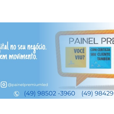
s desperta gestos de amor 
e Brum/PML