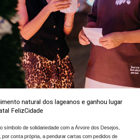
vimento natural dos lageanos e ganhou lugar
tal FelizCidade
o símbolo de solidariedade com a Árvore dos Desejos,
por conta própria, a pendurar cartas com pedidos de
dos bairros de Lages. Agora, quem passa pelo Calçadão da
cartinha e transformar o fim de ano de alguém.
cial da decoração natalina de Lages, inicialmente não
tária de Turismo, Ana Vieira, explica que tudo começou de