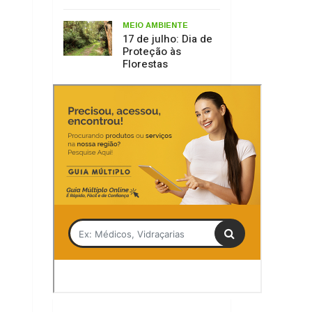
Tag
Natal FelizCidade
Árvore dos Desejos
Lages