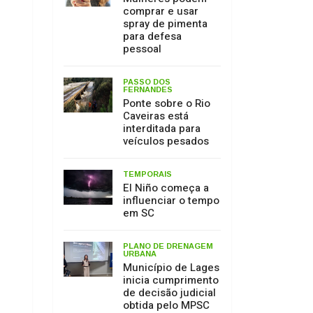
Caveiras está
interditada para
veículos pesados
TEMPORAIS
El Niño começa a
influenciar o tempo
em SC
PLANO DE DRENAGEM
URBANA
Município de Lages
inicia cumprimento
de decisão judicial
obtida pelo MPSC
MEIO AMBIENTE
17 de julho: Dia de
Proteção às
Florestas