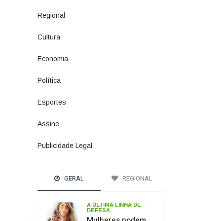
Política
1073
Esportes
615
Assine
4
Publicidade Legal
11
GERAL
REGIONAL
A ÚLTIMA LINHA DE
DEFESA
Mulheres podem
comprar e usar
spray de pimenta
para defesa
pessoal
PASSO DOS
FERNANDES
Ponte sobre o Rio