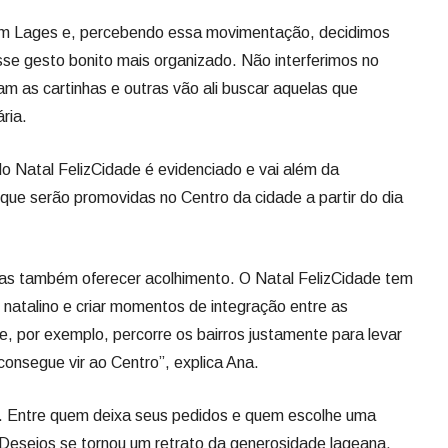
 do Natal FelizCidade é evidenciado e vai além da
 que serão promovidas no Centro da cidade a partir do dia
mas também oferecer acolhimento. O Natal FelizCidade tem
o natalino e criar momentos de integração entre as
, por exemplo, percorre os bairros justamente para levar
onsegue vir ao Centro”, explica Ana.
. Entre quem deixa seus pedidos e quem escolhe uma
s Desejos se tornou um retrato da generosidade lageana.
endido, é importante que na cartinha, além do pedido,
a a entrega, como endereço completo, ponto de referência