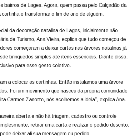
ores começaram a deixar cartas nas árvores natalinas já
sde brinquedos simples até itens essenciais. Diante disso,
clusivo para esse gesto coletivo.
m a colocar as cartinhas. Então instalamos uma árvore
idos. Foi um movimento que nasceu da própria comunidade
eita Carmen Zanotto, nós acolhemos a ideia”, explica Ana.
aneira aberta e não há triagem, cadastro ou controle
mplesmente, retirar uma carta e realizar o pedido descrito.
pode deixar ali sua mensagem ou pedido.
 em Lages e, percebendo essa movimentação, decidimos
sse gesto bonito mais organizado. Não interferimos no
m as cartinhas e outras vão ali buscar aquelas que
ria.