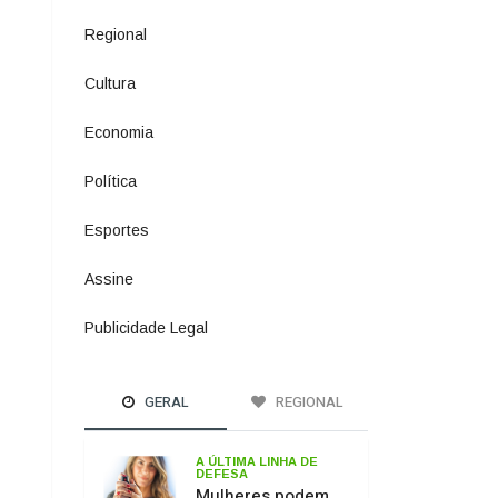
Política
1073
Esportes
615
Assine
2
Publicidade Legal
11
GERAL
REGIONAL
A ÚLTIMA LINHA DE
DEFESA
Mulheres podem
comprar e usar
spray de pimenta
para defesa
pessoal
PASSO DOS
FERNANDES
Ponte sobre o Rio