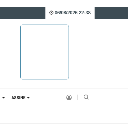
06/08/2026 22:38
 o Rio Caveiras está interditada para veículos pesados |
S
ASSINE