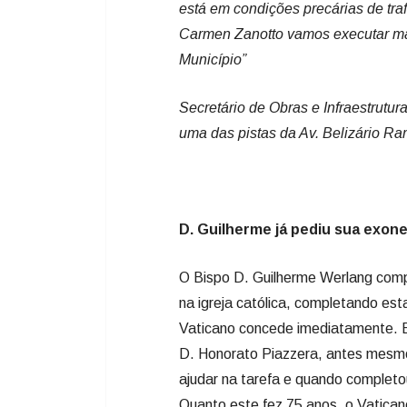
D. Guilherme já pediu sua exon
O Bispo D. Guilherme Werlang comp
na igreja católica, completando es
Vaticano concede imediatamente. El
D. Honorato Piazzera, antes mesmo
ajudar na tarefa e quando completo
Quanto este fez 75 anos, o Vatica
assim foi até que ele solicitou o 
D. Irineu Andreassa assumiu o bisp
2016, quando então foi transferido
escândalos, uma vez os próprios pa
um ano para que um novo bispo fos