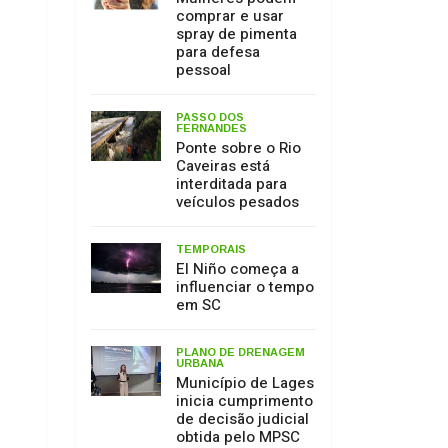
Caveiras está
interditada para
veículos pesados
TEMPORAIS
El Niño começa a
influenciar o tempo
em SC
PLANO DE DRENAGEM
URBANA
Município de Lages
inicia cumprimento
de decisão judicial
obtida pelo MPSC
MEIO AMBIENTE
17 de julho: Dia de
Proteção às
Florestas