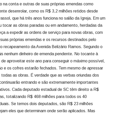
 suas próprias emendas e os recursos destinados pelo
do recapeamento da Avenida Belizário Ramos. Segundo o
mais nenhum dinheiro de emenda pendente. No tocante à
m de aproveitar este ano para conseguir o máximo possível,
ão e os cofres estarão fechados. Tem mesmo de apressar
de todas as obras. É verdade que as verbas oriundas dos
continuarão entrando e são extremamente importantes
ativos. Cada deputado estadual de SC têm direito a R$
as, totalizando R$ 468 milhões para todos os 40
duais. Se temos dois deputados, são R$ 23 milhões
sejam eles que determinam onde serão aplicados. Mas
dos prefeitos. Já um deputado federal tem direito a uma
mendas individuais e cada senador R$ 69 milhões, sem
. Do orçamento deste ano, ainda tivemos emendas de
 tivesse se afastado da Câmara dos Deputados em 2024
, a suplente que ficou em seu lugar, Giovana de Sá