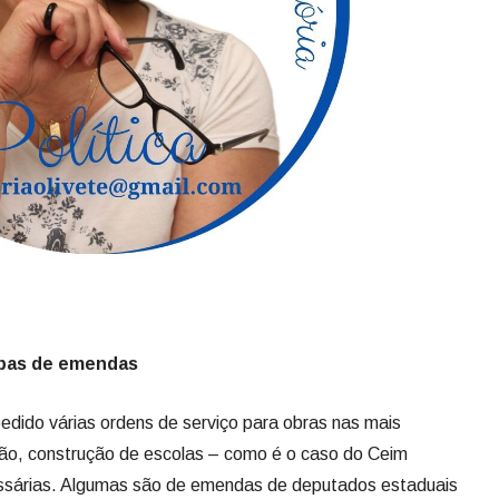
rbas de emendas
dido várias ordens de serviço para obras nas mais
ção, construção de escolas – como é o caso do Ceim
cessárias. Algumas são de emendas de deputados estaduais
o na conta e outras de suas próprias emendas como
ente desenrolar, como os R$ 3,2 milhões retidos desde
assol, que há três anos funciona no salão da Igreja. Em um
diu tocar as obras paradas ou em andamento, herdadas da
eça a expedir as ordens de serviço para novas obras, com