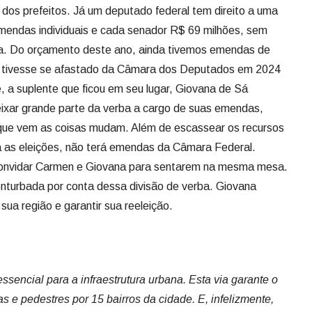
ixar grande parte da verba a cargo de suas emendas,
que vem as coisas mudam. Além de escassear os recursos
a as eleições, não terá emendas da Câmara Federal.
 convidar Carmen e Giovana para sentarem na mesma mesa.
nturbada por conta dessa divisão de verba. Giovana
ua região e garantir sua reeleição.
sencial para a infraestrutura urbana. Esta via garante o
as e pedestres por 15 bairros da cidade. E, infelizmente,
egabilidade. Por isso, com a orientação da prefeita
s este projeto com equipes e equipamentos próprios do
a, Coronel Cleber Arruda, ao justificar a repavimentação de
mos.