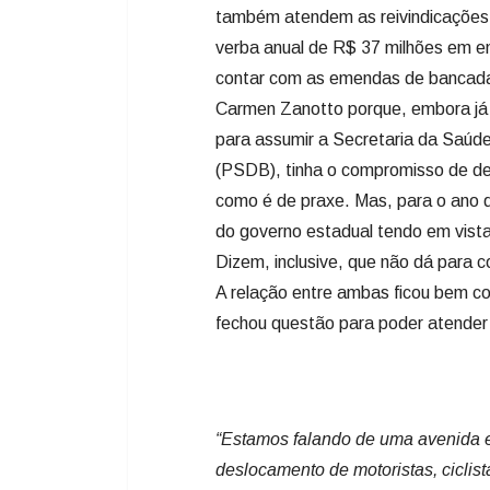
(PSDB), tinha o compromisso de de
como é de praxe. Mas, para o ano 
do governo estadual tendo em vist
Dizem, inclusive, que não dá para
A relação entre ambas ficou bem co
fechou questão para poder atender s
“Estamos falando de uma avenida es
deslocamento de motoristas, ciclist
está em condições precárias de traf
Carmen Zanotto vamos executar mai
Município”
Secretário de Obras e Infraestrutur
uma das pistas da Av. Belizário Ra