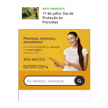
Tag
Olivete Salmória
Kages
Serra Catarinense