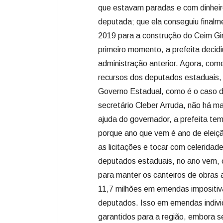
recursos dos deputados estaduais,
Governo Estadual, como é o caso 
secretário Cleber Arruda, não há 
ajuda do governador, a prefeita te
porque ano que vem é ano de eleiç
as licitações e tocar com celerida
deputados estaduais, no ano vem, 
para manter os canteiros de obras 
11,7 milhões em emendas impositiv
deputados. Isso em emendas indivi
garantidos para a região, embora 
também atendem as reivindicações 
verba anual de R$ 37 milhões em e
contar com as emendas de bancada
Carmen Zanotto porque, embora já
para assumir a Secretaria da Saúde