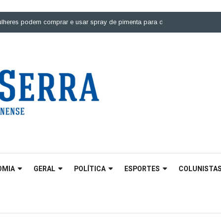
podem comprar e usar spray de pimenta para defesa pessoal |
Ponte sobre
OMIA
GERAL
POLÍTICA
ESPORTES
COLUNISTA