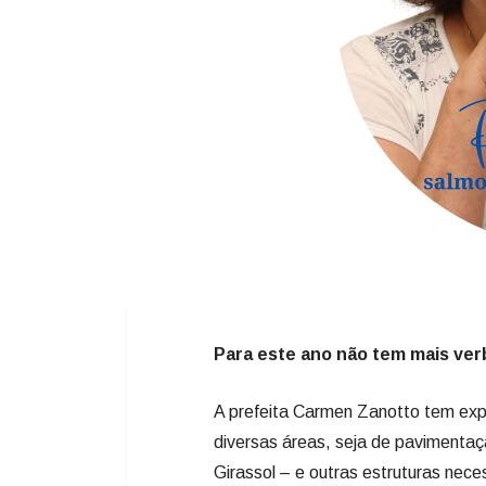
Para este ano não tem mais ve
A prefeita Carmen Zanotto tem expe
diversas áreas, seja de pavimenta
Girassol – e outras estruturas ne
que estavam paradas e com dinheir
deputada; que ela conseguiu finalm
2019 para a construção do Ceim Gir
primeiro momento, a prefeita deci
administração anterior. Agora, com