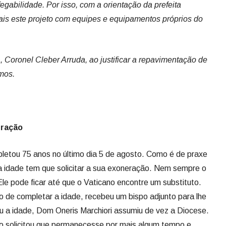
eração
letou 75 anos no último dia 5 de agosto. Como é de praxe
ta idade tem que solicitar a sua exoneração. Nem sempre o
e pode ficar até que o Vaticano encontre um substituto.
 de completar a idade, recebeu um bispo adjunto para lhe
u a idade, Dom Oneris Marchiori assumiu de vez a Diocese.
no solicitou que permanecesse por mais algum tempo e
afastamento novamente e ficou como bispo emérito, quando
ado, em 28 de fevereiro de 2010. Ele ficou em Lages até
 para Ituiutaba. Sua passagem por Lages foi cercada de
dres da paróquia o denunciaram por assédio sexual. Levou
se designado para Lages, quando então aportou por aqui o