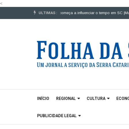
<
ULTIMAS :
 veículos pesados |
El Niño começa a influenciar o tempo em SC |
Mulheres 
INÍCIO
REGIONAL
CULTURA
ECON
PUBLICIDADE LEGAL