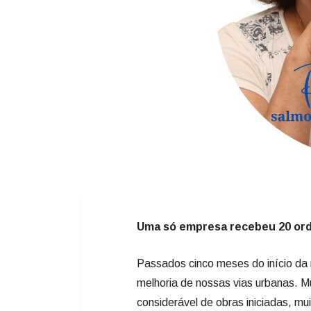
Uma só empresa recebeu 20 ord
Passados cinco meses do início da
melhoria de nossas vias urbanas. M
considerável de obras iniciadas, m
expedidas. Além de termos mais d
péssimas condições, incluindo ali 
paralelepípedos ou lajotas. São mu
irregular e até com pedras soltas. 
dispõe de apenas uma equipe para e