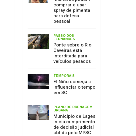
Caveiras está
interditada para
veículos pesados
TEMPORAIS
El Niño começa a
influenciar o tempo
em SC
PLANO DE DRENAGEM
URBANA
Município de Lages
inicia cumprimento
de decisão judicial
obtida pelo MPSC
MEIO AMBIENTE
17 de julho: Dia de
Proteção às
Florestas