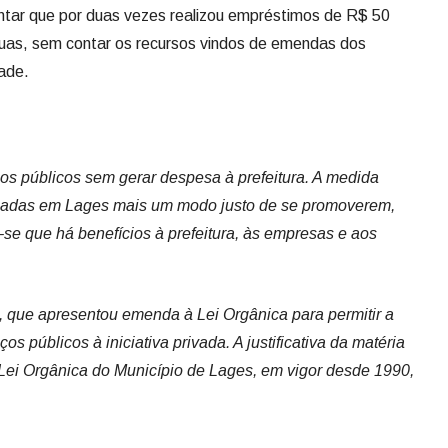
os públicos sem gerar despesa à prefeitura. A medida
ladas em Lages mais um modo justo de se promoverem,
se que há benefícios à prefeitura, às empresas e aos
que apresentou emenda à Lei Orgânica para permitir a
s públicos à iniciativa privada. A justificativa da matéria
 Lei Orgânica do Município de Lages, em vigor desde 1990,
ção
egeu sua nova executiva municipal em evento realizado no
. O vereador Nixon Airton de Oliveira foi escolhido como