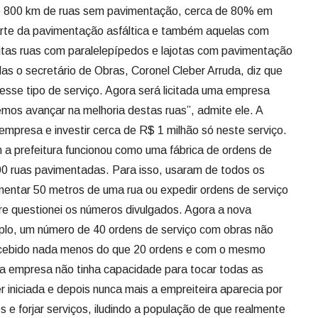
emos avançar na melhoria destas ruas”, admite ele. A
 empresa e investir cerca de R$ 1 milhão só neste serviço.
n a prefeitura funcionou como uma fábrica de ordens de
400 ruas pavimentadas. Para isso, usaram de todos os
entar 50 metros de uma rua ou expedir ordens de serviço
e questionei os números divulgados. Agora a nova
plo, um número de 40 ordens de serviço com obras não
recebido nada menos do que 20 ordens e com o mesmo
a empresa não tinha capacidade para tocar todas as
 iniciada e depois nunca mais a empreiteira aparecia por
s e forjar serviços, iludindo a população de que realmente
tar que por duas vezes realizou empréstimos de R$ 50
ruas, sem contar os recursos vindos de emendas dos
ade.