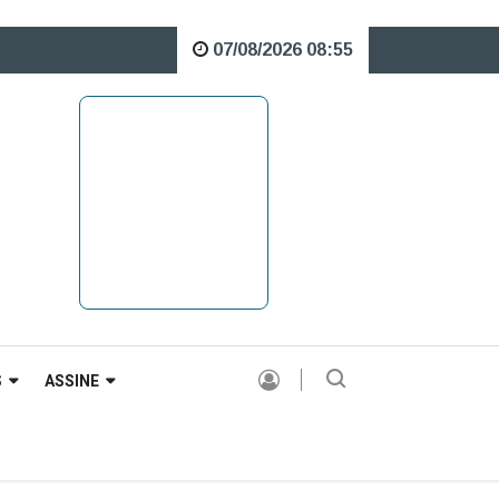
07/08/2026 08:55
e o Rio Caveiras está interditada para veículos pesados |
S
ASSINE