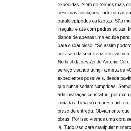
para cuidar disso. “Só assim poder
previsão da secretaria é licitar uma
No final da gestão de Antonio Cero
serviço visando atingir a meta de 
expedientes possíveis, desde pavim
que nunca seriam cumpridas. Sempr
administração constatou, por exem
iniciadas. Uma só empresa tinha 
prazo de entrega. Obviamente que 
obras. Por isso víamos uma obra ser
lá. Tudo isso para manipular número
estava fazendo por Lages. Sem con
milhões só para cuidar das nossas 
deputados para esta mesma finalid