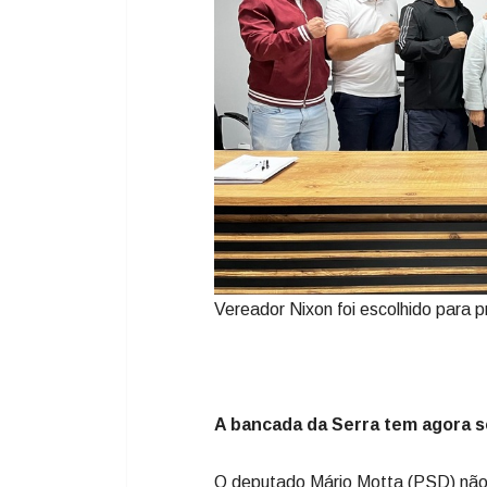
Vereador Nixon foi escolhido para pre
A bancada da Serra tem agora 
O deputado Mário Motta (PSD) não 
ocorreu quando ele passou o bastã
Berlanda. Pela nova política da As
definição das bancadas, Mário teve
de Florianópolis. Nas eleições em q
destes, apenas 3.573 foram de Lage