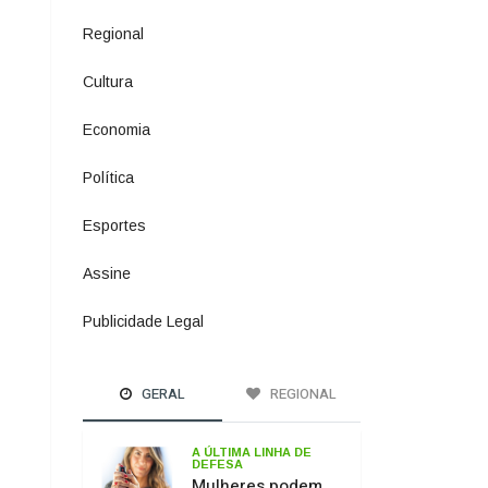
Política
1073
Esportes
615
Assine
2
Publicidade Legal
11
GERAL
REGIONAL
A ÚLTIMA LINHA DE
DEFESA
Mulheres podem
comprar e usar
spray de pimenta
para defesa
pessoal
PASSO DOS
FERNANDES
Ponte sobre o Rio