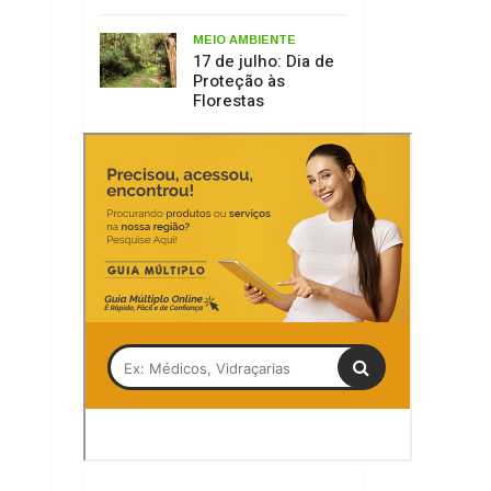
Tag
Olivete Salmória
Lages
Serra Catarinense