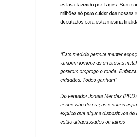
“Esta medida permite manter espaç
também fornece às empresas insta
gerarem emprego e renda. Enfatiza-
cidadãos. Todos ganham”
Do vereador Jonata Mendes (PRD), 
concessão de praças e outros espaço
explica que alguns dispositivos da
estão ultrapassados ou falhos
PL de Lages está sob nova dire
O Partido Liberal (PL) de Lages el
Plenarinho da Câmara de Vereadores