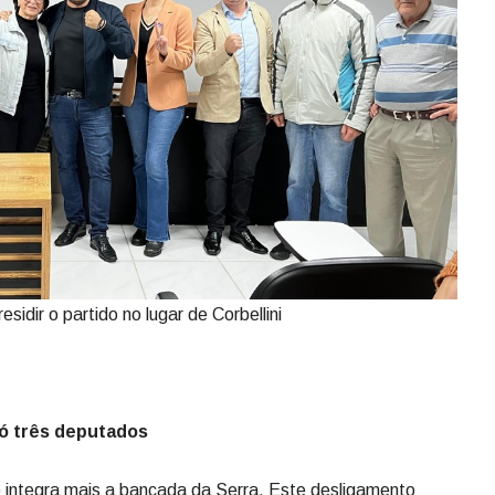
sidir o partido no lugar de Corbellini
só três deputados
integra mais a bancada da Serra. Este desligamento
o da coordenação da bancada para o deputado Nilso
sembleia de reforçar a representação das regiões com a
 de optar entre integrar a bancada da Serra ou a bancada
ue ele foi eleito, recebeu um total de 56.363 votos. Mas,
s, totalizando 4.368 da Serra. Portanto é mais que