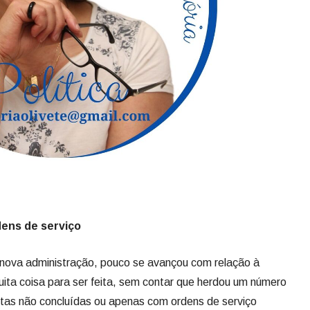
ens de serviço
 nova administração, pouco se avançou com relação à
uita coisa para ser feita, sem contar que herdou um número
uitas não concluídas ou apenas com ordens de serviço
e 800 km de ruas sem pavimentação, cerca de 80% em
parte da pavimentação asfáltica e também aquelas com
itas ruas com paralelepípedos e lajotas com pavimentação
Mas o secretário de Obras, Coronel Cleber Arruda, diz que
sse tipo de serviço. Agora será licitada uma empresa