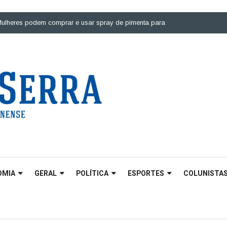
 podem comprar e usar spray de pimenta para defesa pessoal |
Ponte sobr
OMIA
GERAL
POLÍTICA
ESPORTES
COLUNISTA