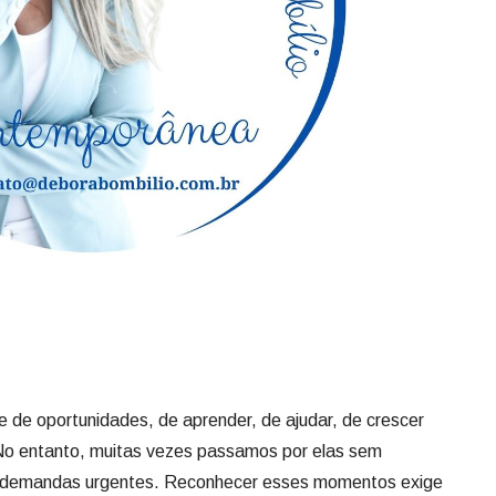
e de oportunidades, de aprender, de ajudar, de crescer
No entanto, muitas vezes passamos por elas sem
as demandas urgentes. Reconhecer esses momentos exige
além do óbvio e valorizar o que, à primeira vista, parece
te acontecem em um único instante; elas se constroem a
tos consistentes. Ao dar atenção ao que nos cerca, abrimos