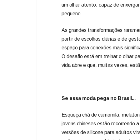
espaço para conexões mais significa
O desafio está em treinar o olhar pa
vida abre e que, muitas vezes, estã
Se essa moda pega no Brasil...
Esqueça chá de camomila, melaton
jovens chineses estão recorrendo 
versões de silicone para adultos vi
melhorar o sono e até ajudar a lar
vendas já somam milhares de unid
Os fãs garantem que o acessório d
que, se usada por mais de três hora
mandíbula e até causar problemas d