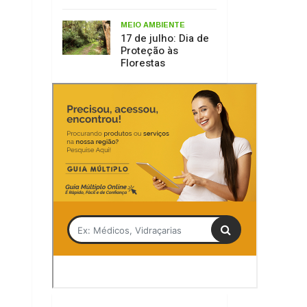
Tag
Débora Bombílio
Contemporânea
Lages