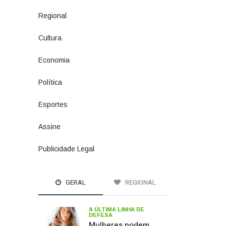
Política
1073
Esportes
615
Assine
2
Publicidade Legal
11
GERAL
REGIONAL
A ÚLTIMA LINHA DE
DEFESA
Mulheres podem
comprar e usar
spray de pimenta
para defesa
pessoal
PASSO DOS
FERNANDES
Ponte sobre o Rio