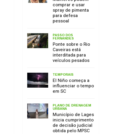
Caveiras está
interditada para
veículos pesados
TEMPORAIS
El Niño começa a
influenciar o tempo
em SC
PLANO DE DRENAGEM
URBANA
Município de Lages
inicia cumprimento
de decisão judicial
obtida pelo MPSC
MEIO AMBIENTE
17 de julho: Dia de
Proteção às
Florestas