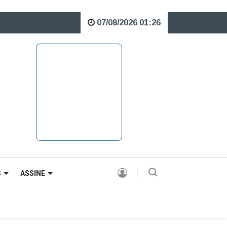
07/08/2026 01:26
bre o Rio Caveiras está interditada para veículos pesados |
S
ASSINE