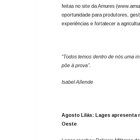
“Todos temos dentro de nós uma in
põe à prova”.
Isabel Allende
Agosto Lilás: Lages apresenta 
Oeste
Lages recebeu Policiais Militares 
de perto o trabalho da Rede Catari
Secretaria de Políticas para a Mulh
integrou a programação do Agosto L
Os visitantes conheceram a Casa de