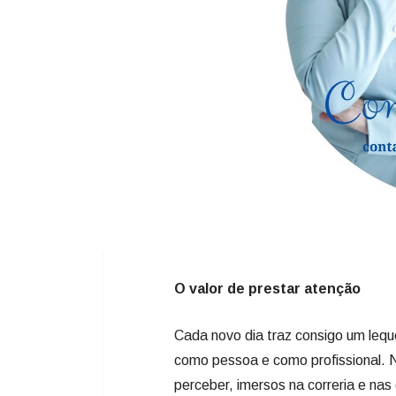
O valor de prestar atenção
Cada novo dia traz consigo um lequ
como pessoa e como profissional. 
perceber, imersos na correria e n
um olhar atento, capaz de enxergar 
pequeno.
As grandes transformações raramen
partir de escolhas diárias e de ges