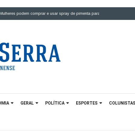
es podem comprar e usar spray de pimenta para defesa pessoal |
Ponte so
OMIA
GERAL
POLÍTICA
ESPORTES
COLUNISTA