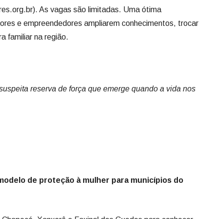
suspeita reserva de força que emerge quando a vida nos
modelo de proteção à mulher para municípios do
de Chapecó, Xanxerê e Faxinal dos Guedes para conhecer
na de Proteção à Mulher e a atuação conjunta com a
er e para o Idoso. A visita fez parte da Operação Shamar e
ilás.
 Apoio Rosalina Maria Rodrigues, o Estatuto da Mulher e