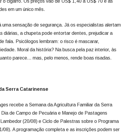
iedade. Moral da história? Na busca pela paz interior, às
 quanto parece… mas, pelo menos, rende boas risadas.
 da Serra Catarinense
ages recebe a Semana da Agricultura Familiar da Serra
m Dia de Campo de Pecuária e Manejo de Pastagens
 Lambedor (20/08) e Ciclo de Palestras sobre o Programa
1/08). A programação completa e as inscrições podem ser
es.org.br). As vagas são limitadas. Uma ótima
tores e empreendedores ampliarem conhecimentos, trocar
ra familiar na região.