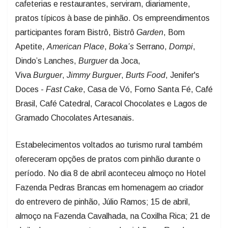
pratos típicos à base de pinhão. Os empreendimentos
participantes foram Bistrô, Bistrô
Garden
, Bom
Apetite,
American
Place
,
Boka’s
Serrano,
Dompi
,
Dindo’s Lanches,
Burguer
da Joca,
Viva
Burguer
,
Jimmy
Burguer
,
Burts
Food
, Jenifer's
Doces -
Fast
Cake
, Casa de Vó, Forno Santa Fé, Café
Brasil, Café Catedral, Caracol Chocolates e Lagos de
Gramado Chocolates Artesanais.
Estabelecimentos voltados ao turismo rural também
ofereceram opções de pratos com pinhão durante o
período. No dia 8 de abril aconteceu almoço no Hotel
Fazenda Pedras Brancas em homenagem ao criador
do entrevero de pinhão, Júlio Ramos; 15 de abril,
almoço na Fazenda Cavalhada, na Coxilha Rica; 21 de
abril, almoço com entrevero de pinhão no Rancho
Recanto Nativo, localidade Lambedor; 26 de abril,