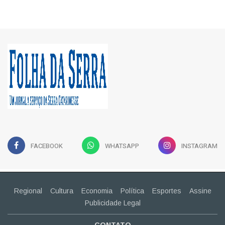
FACEBOOK
WHATSAPP
INSTAGRAM
Regional
Cultura
Economia
Política
Esportes
Assine
Publicidade Legal