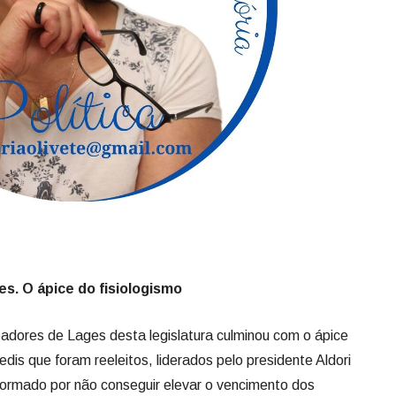
s. O ápice do fisiologismo
adores de Lages desta legislatura culminou com o ápice
dis que foram reeleitos, liderados pelo presidente Aldori
nformado por não conseguir elevar o vencimento dos
as articulou, então, outra maneira para elevar os ganhos no
entação. E, para cúmulo do absurdo, ainda deixou a fixação
sa, sem necessidade de votação. Basta uma resolução
cessão do vale, o valor seria de R$ 1.800,00. Pretendia
 o mais rápido possível e sigilosamente. Mas alguém