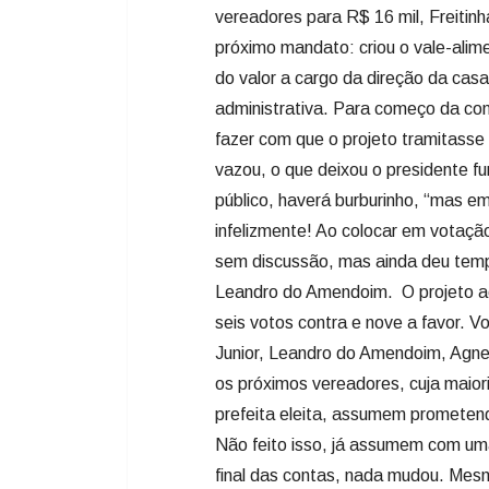
vazou, o que deixou o presidente f
público, haverá burburinho, “mas 
infelizmente! Ao colocar em votação
sem discussão, mas ainda deu tem
Leandro do Amendoim. O projeto a
seis votos contra e nove a favor. V
Junior, Leandro do Amendoim, Agne
os próximos vereadores, cuja maior
prefeita eleita, assumem prometen
Não feito isso, já assumem com uma
final das contas, nada mudou. Mesm
que justificou dizendo que usará est
inaceitável que se institua o auxí
4 horas, em dois dias da semana. 
que estaria vedado os chamados “
observou Gerson dos Santos em sua 