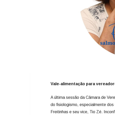
Vale-alimentação para vereadore
A última sessão da Câmara de Vere
do fisiologismo, especialmente dos e
Freitinhas e seu vice, Tio Zé. Inco
vereadores para R$ 16 mil, Freitinh
próximo mandato: criou o vale-alim
do valor a cargo da direção da ca
administrativa. Para começo da con
fazer com que o projeto tramitasse