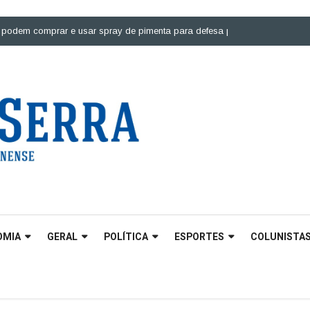
comprar e usar spray de pimenta para defesa pessoal |
Ponte sobre o Rio
OMIA
GERAL
POLÍTICA
ESPORTES
COLUNISTA