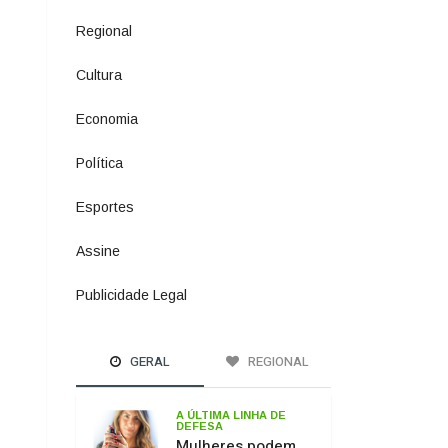
Política
1073
Esportes
615
Assine
2
Publicidade Legal
11
GERAL
REGIONAL
A ÚLTIMA LINHA DE
DEFESA
Mulheres podem
comprar e usar
spray de pimenta
para defesa
pessoal
PASSO DOS
FERNANDES
Ponte sobre o Rio