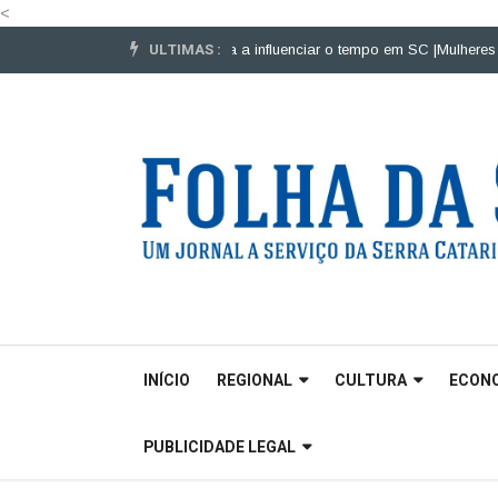
<
ULTIMAS :
los pesados |
El Niño começa a influenciar o tempo em SC |
Mulheres podem 
INÍCIO
REGIONAL
CULTURA
ECON
PUBLICIDADE LEGAL