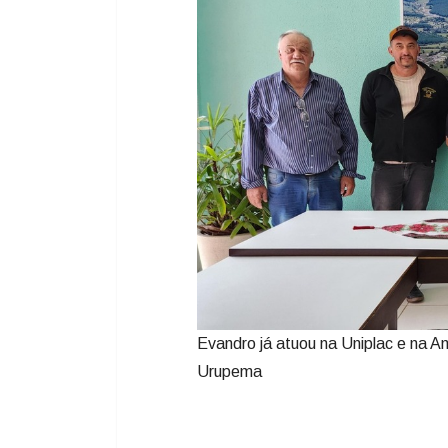
Evandro já atuou na Uniplac e na A
Urupema
Duduca vai se filiar no PL
Já está acordada a ida do prefeito 
Duduca (PSDB) para o Partido Libe
acertada a filiação do prefeito e 