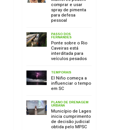
Caveiras está
interditada para
veículos pesados
TEMPORAIS
El Niño começa a
influenciar o tempo
em SC
PLANO DE DRENAGEM
URBANA
Município de Lages
inicia cumprimento
de decisão judicial
obtida pelo MPSC
MEIO AMBIENTE
17 de julho: Dia de
Proteção às
Florestas