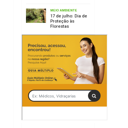
Tag
Olivete Salmória
Lages
Serra Catarinense