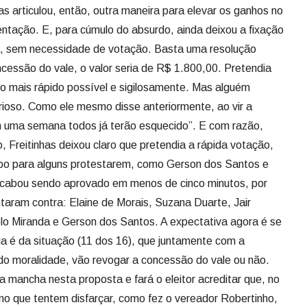
urioso. Como ele mesmo disse anteriormente, ao vir a
em uma semana todos já terão esquecido”. E com razão,
, Freitinhas deixou claro que pretendia a rápida votação,
po para alguns protestarem, como Gerson dos Santos e
cabou sendo aprovado em menos de cinco minutos, por
otaram contra: Elaine de Morais, Suzana Duarte, Jair
lo Miranda e Gerson dos Santos. A expectativa agora é se
ia é da situação (11 dos 16), que juntamente com a
do moralidade, vão revogar a concessão do vale ou não.
 mancha nesta proposta e fará o eleitor acreditar que, no
o que tentem disfarçar, como fez o vereador Robertinho,
e dinheiro do vale para distribuir cestas básicas. É
lio alimentação para quem tem um expediente de não mais de
Há quem argumente que é notadamente inconstitucional e
penduricalhos” nos vencimentos dos vereadores. Como
fala, o vale alimentação foi criado para atender os