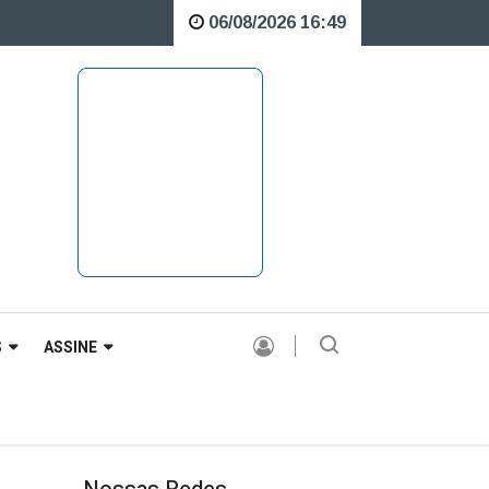
06/08/2026 16:49
te sobre o Rio Caveiras está interditada para veículos pesados |
S
ASSINE