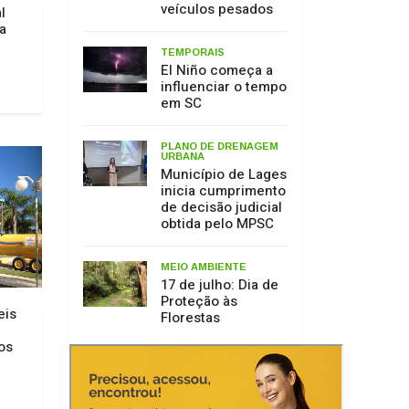
veículos pesados
l
a
TEMPORAIS
El Niño começa a
influenciar o tempo
em SC
PLANO DE DRENAGEM
URBANA
Município de Lages
inicia cumprimento
de decisão judicial
obtida pelo MPSC
MEIO AMBIENTE
17 de julho: Dia de
Proteção às
eis
Florestas
os