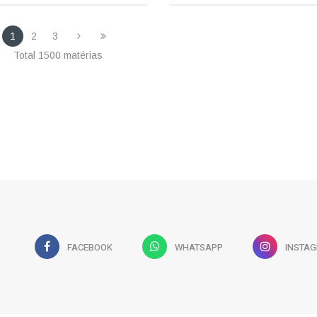
1
2
3
Total 1500 matérias
FACEBOOK
WHATSAPP
INSTA