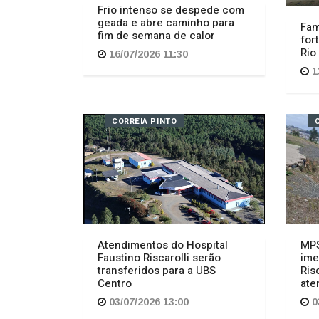
Frio intenso se despede com
geada e abre caminho para
Fam
fim de semana de calor
for
Rio
16/07/2026 11:30
1
CORREIA PINTO
Atendimentos do Hospital
MPS
Faustino Riscarolli serão
ime
transferidos para a UBS
Ris
Centro
ate
03/07/2026 13:00
0