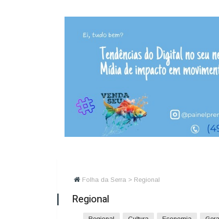
Folha da Serra > Regional
Regional
Regional
Cultura
Economia
Gera