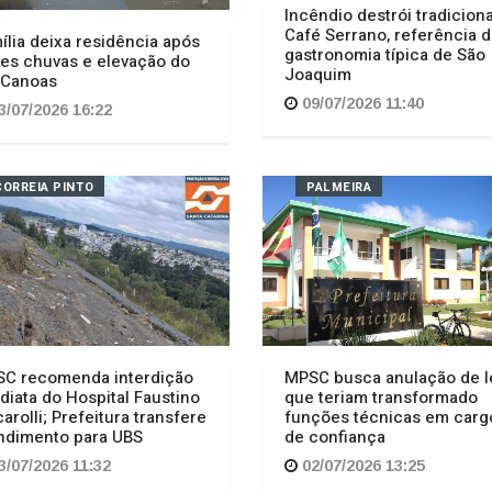
Incêndio destrói tradiciona
Café Serrano, referência d
ília deixa residência após
gastronomia típica de São
tes chuvas e elevação do
Joaquim
 Canoas
09/07/2026 11:40
3/07/2026 16:22
CORREIA PINTO
PALMEIRA
C recomenda interdição
MPSC busca anulação de l
diata do Hospital Faustino
que teriam transformado
carolli; Prefeitura transfere
funções técnicas em carg
ndimento para UBS
de confiança
3/07/2026 11:32
02/07/2026 13:25