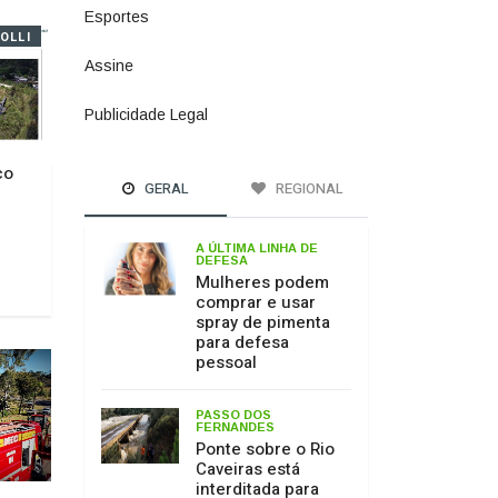
Esportes
615
OLLI
Assine
4
Publicidade Legal
11
co
GERAL
REGIONAL
A ÚLTIMA LINHA DE
DEFESA
Mulheres podem
comprar e usar
spray de pimenta
para defesa
pessoal
PASSO DOS
FERNANDES
Ponte sobre o Rio
Caveiras está
interditada para