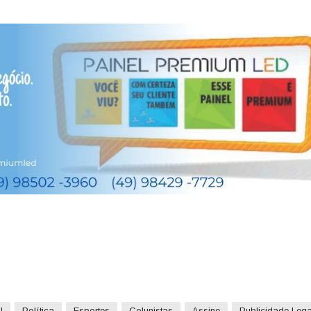
l
Política
Esportes
Colunistas
Assine
Publicidade Lega