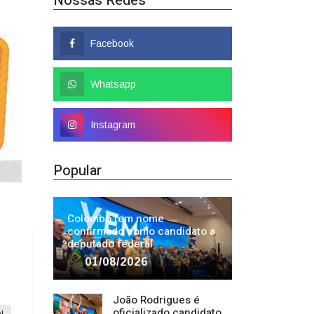
Nossas Redes
Facebook
Whatsapp
Instagram
Popular
Colombo tem nome
confirmado como candidato a
deputado federal
01/08/2026
João Rodrigues é
oficializado candidato
l