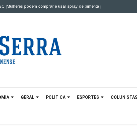
ulheres podem comprar e usar spray de pimenta para defesa pessoal |
Pon
OMIA
GERAL
POLÍTICA
ESPORTES
COLUNISTA