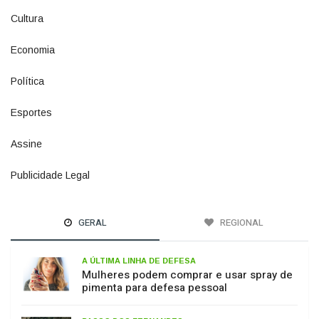
Economia
1380
Política
1073
Esportes
615
Assine
4
Publicidade Legal
11
GERAL
REGIONAL
A ÚLTIMA LINHA DE DEFESA
Mulheres podem comprar e usar spray de
pimenta para defesa pessoal
PASSO DOS FERNANDES
Ponte sobre o Rio Caveiras está interditada