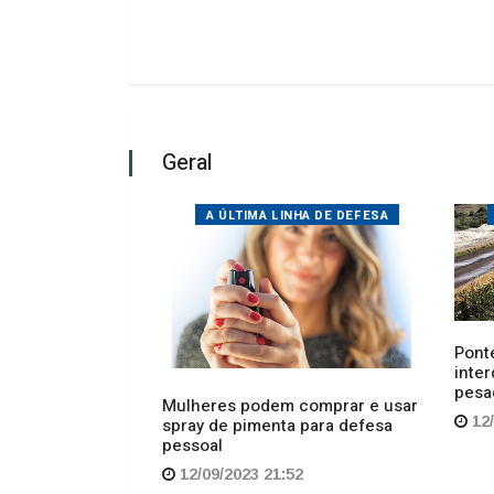
STOQUE ZERO
A ÚLTIMA LINHA DE DEFESA
Ponte
inter
 suposto
pesa
caminho e
Mulheres podem comprar e usar
eiro
12/
spray de pimenta para defesa
pessoal
52
12/09/2023 21:52