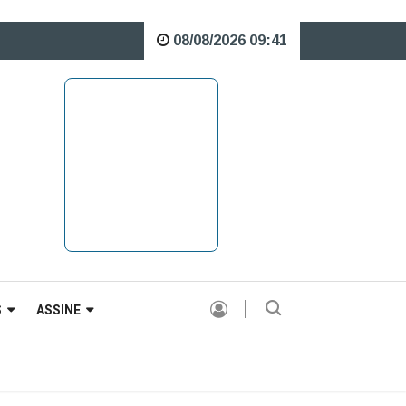
08/08/2026 09:41
 o Rio Caveiras está interditada para veículos pesados |
S
ASSINE