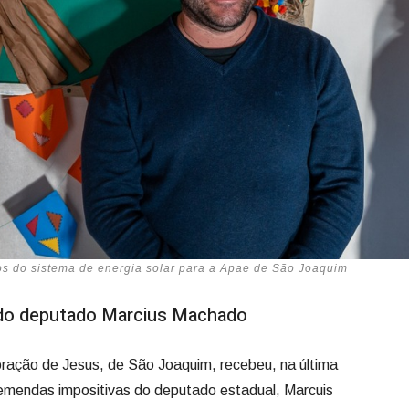
s do sistema de energia solar para a Apae de São Joaquim
do deputado Marcius Machado
ração de Jesus, de São Joaquim, recebeu, na última
emendas impositivas do deputado estadual, Marcuis
izados para a instalação de sistema de energia solar e
mil, destinados para a instalação de energia solar, é
correu porque era necessário o acerto de questões
no do Estado, para que a transferência fosse realizada.
á destinei energia solar para sete hospitais da Serra. Isso