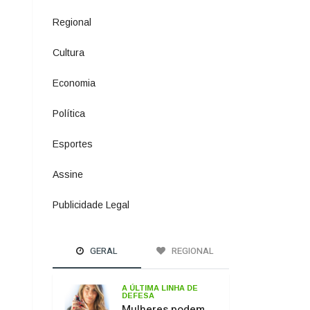
Política
1073
Esportes
615
Assine
4
Publicidade Legal
11
GERAL
REGIONAL
A ÚLTIMA LINHA DE
DEFESA
Mulheres podem
comprar e usar
spray de pimenta
para defesa
pessoal
PASSO DOS
FERNANDES
Ponte sobre o Rio