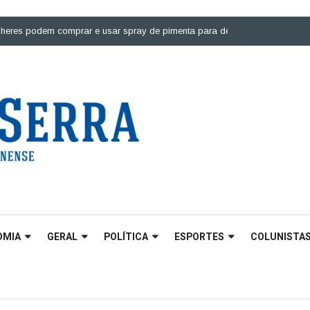
podem comprar e usar spray de pimenta para defesa pessoal |
Ponte sobre
OMIA
GERAL
POLÍTICA
ESPORTES
COLUNISTA