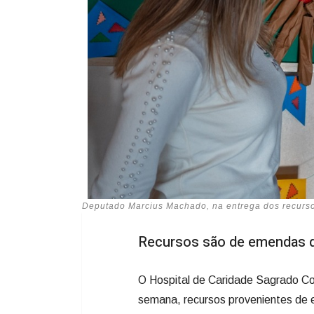
Deputado Marcius Machado, na entrega dos recurso
Recursos são de emendas 
O Hospital de Caridade Sagrado Co
semana, recursos provenientes de 
Machado (PL). Os valores serão util
compra de equipamentos.
Desde 2021 o pagamento dos R$ 100 
aguardado pela instituição. Isso o
burocráticas entre hospital e Gover
“Finalmente! Depois de muita luta. J