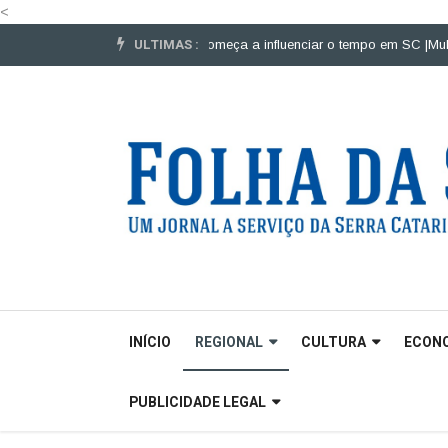
<
ULTIMAS :
 veículos pesados |
El Niño começa a influenciar o tempo em SC |
Mulheres 
INÍCIO
REGIONAL
CULTURA
ECON
PUBLICIDADE LEGAL