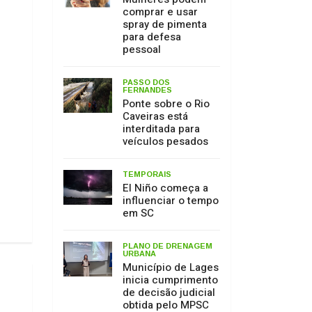
Caveiras está
interditada para
veículos pesados
TEMPORAIS
El Niño começa a
influenciar o tempo
em SC
PLANO DE DRENAGEM
URBANA
Município de Lages
inicia cumprimento
de decisão judicial
obtida pelo MPSC
MEIO AMBIENTE
17 de julho: Dia de
Proteção às
Florestas