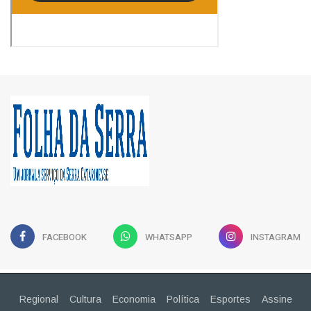
FACEBOOK
WHATSAPP
INSTAGRAM
Regional
Cultura
Economia
Política
Esportes
Assine
Publicidade Legal