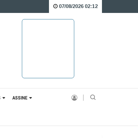
07/08/2026 02:12
 sobre o Rio Caveiras está interditada para veículos pesados |
S
ASSINE