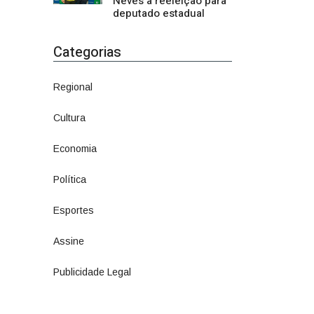
Neves à reeleição para
deputado estadual
Categorias
Regional
1500
Cultura
941
Economia
1380
Política
1073
Esportes
615
Assine
7
Publicidade Legal
11