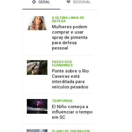
GERAL
REGIONAL
A ÚLTIMA LINHA DE
DEFESA
Mulheres podem
comprar e usar
spray de pimenta
para defesa
pessoal
PASSO DOS
FERNANDES
Ponte sobre o Rio
Caveiras está
interditada para
veículos pesados
TEMPORAIS
El Niño começa a
influenciar o tempo
em SC
PLANO DE DRENAGEM