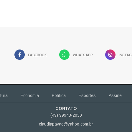
FACEBOOK
WHATSAPP
INSTA
tura
Economia
Política
Esportes
Assine
CONTATO
(49) 99943-2030
claudiapavao@yahoo.com.br