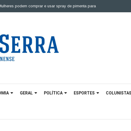
heres podem comprar e usar spray de pimenta para defesa pessoal |
Ponte
OMIA
GERAL
POLÍTICA
ESPORTES
COLUNISTA