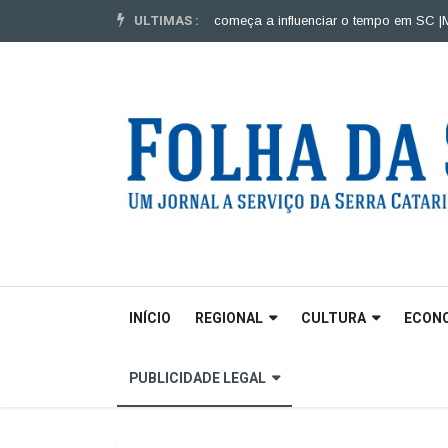
ULTIMAS :
a para veículos pesados |
El Niño começa a influenciar o tempo em SC |
Mul
INÍCIO
REGIONAL
CULTURA
ECON
PUBLICIDADE LEGAL