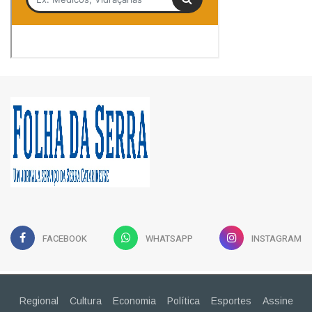
FACEBOOK
WHATSAPP
INSTAGRAM
Regional
Cultura
Economia
Política
Esportes
Assine
Publicidade Legal