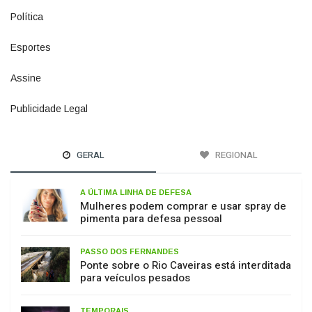
Esportes
615
Assine
4
Publicidade Legal
11
GERAL
REGIONAL
A ÚLTIMA LINHA DE DEFESA
Mulheres podem comprar e usar spray de
pimenta para defesa pessoal
PASSO DOS FERNANDES
Ponte sobre o Rio Caveiras está interditada
para veículos pesados
TEMPORAIS
El Niño começa a influenciar o tempo em
SC