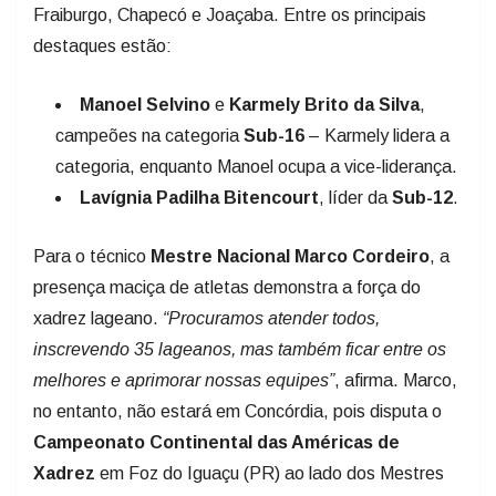
destaques estão:
Manoel Selvino
e
Karmely Brito da Silva
,
campeões na categoria
Sub-16
– Karmely lidera a
categoria, enquanto Manoel ocupa a vice-liderança.
Lavígnia Padilha Bitencourt
, líder da
Sub-12
.
Para o técnico
Mestre Nacional Marco Cordeiro
, a
presença maciça de atletas demonstra a força do
xadrez lageano.
“Procuramos atender todos,
inscrevendo 35 lageanos, mas também ficar entre os
melhores e aprimorar nossas equipes”
, afirma. Marco,
no entanto, não estará em Concórdia, pois disputa o
Campeonato Continental das Américas de
Xadrez
em Foz do Iguaçu (PR) ao lado dos Mestres
Charles Gauche, Alfeu e Gabriel Conte dos